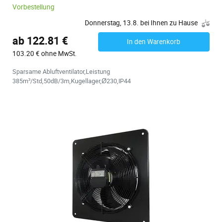
Vorbestellung
Donnerstag, 13.8. bei Ihnen zu Hause
ab 122.81 €
In den Warenkorb
103.20 € ohne MwSt.
Sparsame Abluftventilator,Leistung
385m³/Std,50dB/3m,Kugellager,Ø230,IP44