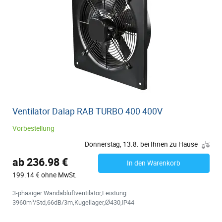
Ventilator Dalap RAB TURBO 400 400V
Vorbestellung
Donnerstag, 13.8. bei Ihnen zu Hause
ab 236.98 €
In den Warenkorb
199.14 € ohne MwSt.
3-phasiger Wandabluftventilator,Leistung
3960m³/Std,66dB/3m,Kugellager,Ø430,IP44