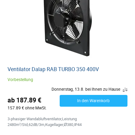
Ventilator Dalap RAB TURBO 350 400V
Vorbestellung
Donnerstag, 13.8. bei Ihnen zu Hause
ab 187.89 €
In den Warenkorb
157.89 € ohne MwSt.
3-phasiger Wandabluftventilator,Leistung
2480m³/Std,62dB/3m,Kugellager,Ø380,IP44