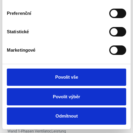
Preferenční
Statistické
Marketingové
Povolit vše
Ventilator Dalap TF 150
Vorrätig 1 Stk.
Povolit výběr
Dienstag, 11.8. bei Ihnen zu Hause
72.37 €
In den Warenkorb
Odmítnout
60.82 € ohne MwSt.
Wand 1-Phasen Ventilator,Leistung