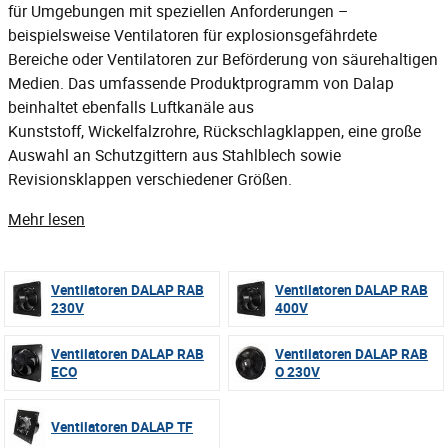
für Umgebungen mit speziellen Anforderungen –
beispielsweise Ventilatoren für explosionsgefährdete
Bereiche oder Ventilatoren zur Beförderung von säurehaltigen
Medien. Das umfassende Produktprogramm von Dalap
beinhaltet ebenfalls
Luftkanäle
aus
Kunststoff,
Wickelfalzrohre
,
Rückschlagklappen
, eine große
Auswahl an
Schutzgittern
aus Stahlblech sowie
Revisionsklappen verschiedener Größen.
Mehr lesen
Ventilatoren DALAP RAB
Ventilatoren DALAP RAB
230V
400V
Ventilatoren DALAP RAB
Ventilatoren DALAP RAB
ECO
O 230V
Ventilatoren DALAP TF