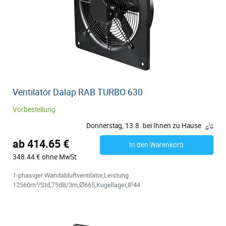
Ventilator Dalap RAB TURBO 630
Vorbestellung
Donnerstag, 13.8. bei Ihnen zu Hause
ab 414.65 €
In den Warenkorb
348.44 € ohne MwSt.
1-phasiger Wandabluftventilator,Leistung
12560m³/Std,75dB/3m,Ø665,Kugellager,IP44