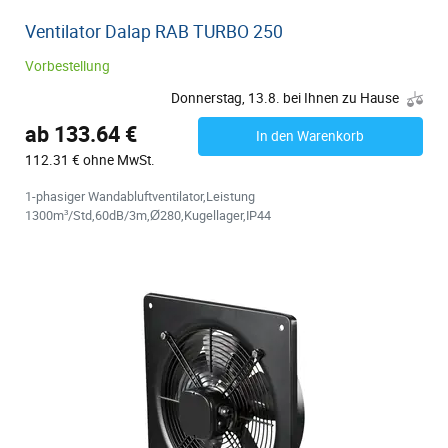
Ventilator Dalap RAB TURBO 250
Vorbestellung
Donnerstag, 13.8. bei Ihnen zu Hause
ab 133.64 €
In den Warenkorb
112.31 € ohne MwSt.
1-phasiger Wandabluftventilator,Leistung
1300m³/Std,60dB/3m,Ø280,Kugellager,IP44