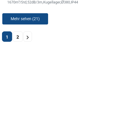
1670m³/Std,52dB/3m,Kugellager,Ø380,IP44
Mehr sehen (21)
1
2