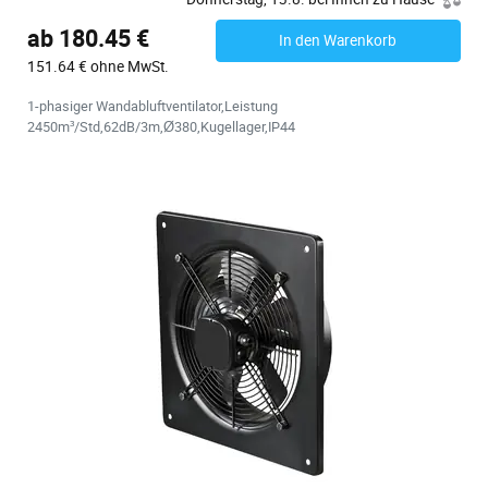
ab 180.45 €
In den Warenkorb
151.64 € ohne MwSt.
1-phasiger Wandabluftventilator,Leistung
2450m³/Std,62dB/3m,Ø380,Kugellager,IP44