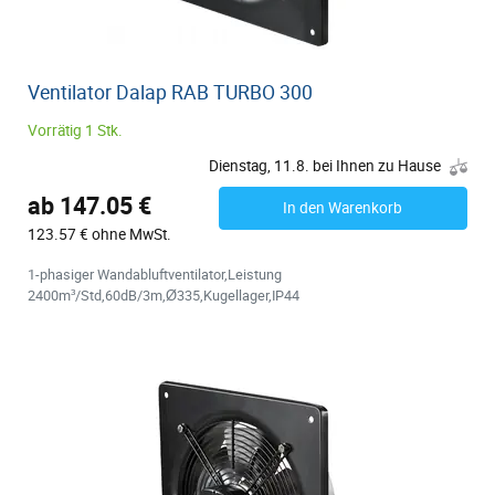
Ventilator Dalap RAB TURBO 300
Vorrätig 1 Stk.
Dienstag, 11.8. bei Ihnen zu Hause
ab 147.05 €
In den Warenkorb
123.57 € ohne MwSt.
1-phasiger Wandabluftventilator,Leistung
2400m³/Std,60dB/3m,Ø335,Kugellager,IP44