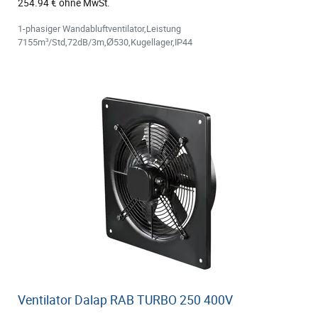
254.94 € ohne MwSt.
1-phasiger Wandabluftventilator,Leistung
7155m³/Std,72dB/3m,Ø530,Kugellager,IP44
Ventilator Dalap RAB TURBO 250 400V