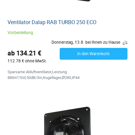
Ventilator Dalap RAB TURBO 250 ECO
Vorbestellung
Donnerstag, 13.8. bei Ihnen zu Hause
ab 134.21 €
In den Warenkorb
112.78 € ohne MwSt.
Sparsame Abluftventilator,Leistung
880m³/Std,50dB/3m,Kugellager,Ø280,IP44