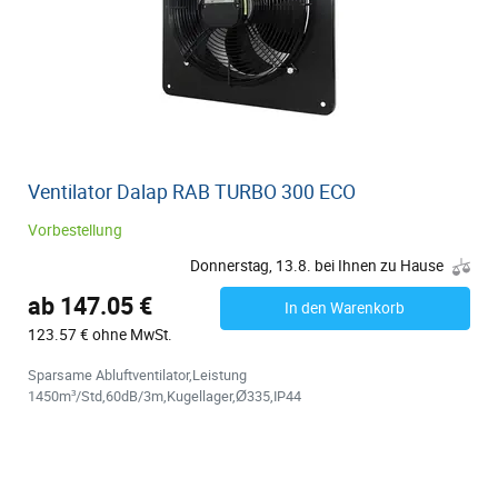
Ventilator Dalap RAB TURBO 300 ECO
Vorbestellung
Donnerstag, 13.8. bei Ihnen zu Hause
ab 147.05 €
In den Warenkorb
123.57 € ohne MwSt.
Sparsame Abluftventilator,Leistung
1450m³/Std,60dB/3m,Kugellager,Ø335,IP44