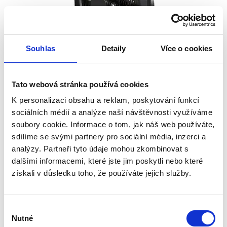
Souhlas
Detaily
Více o cookies
Tato webová stránka používá cookies
Ventilator Dalap RAB TURBO 300 400V
K personalizaci obsahu a reklam, poskytování funkcí
Vorbestellung
sociálních médií a analýze naší návštěvnosti využíváme
Donnerstag, 13.8. bei Ihnen zu Hause
soubory cookie. Informace o tom, jak náš web používáte,
sdílíme se svými partnery pro sociální média, inzerci a
ab 169.99 €
In den Warenkorb
analýzy. Partneři tyto údaje mohou zkombinovat s
142.84 € ohne MwSt.
dalšími informacemi, které jste jim poskytli nebo které
získali v důsledku toho, že používáte jejich služby.
3-phasiger Wandabluftventilator,Leistung
1835m³/Std,53dB/3m,Kugellager,Ø335,IP44
Výběr
Nutné
souhlasu