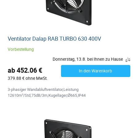
Ventilator Dalap RAB TURBO 630 400V
Vorbestellung
Donnerstag, 13.8. bei Ihnen zu Hause
ab 452.06 €
In den Warenkorb
379.88 € ohne MwSt.
3-phasiger Wandabluftventilator,Leistung
12610m³/Std,75dB/3m,Kugellager,Ø665,IP44