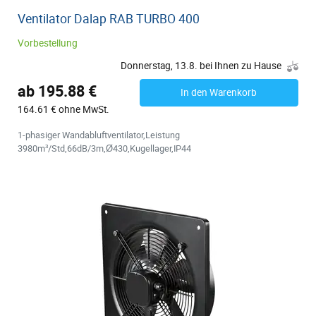
Ventilator Dalap RAB TURBO 400
Vorbestellung
Donnerstag, 13.8. bei Ihnen zu Hause
ab 195.88 €
In den Warenkorb
164.61 € ohne MwSt.
1-phasiger Wandabluftventilator,Leistung
3980m³/Std,66dB/3m,Ø430,Kugellager,IP44