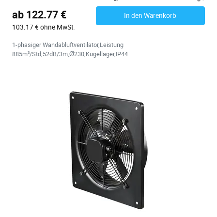
ab 122.77 €
In den Warenkorb
103.17 € ohne MwSt.
1-phasiger Wandabluftventilator,Leistung
885m³/Std,52dB/3m,Ø230,Kugellager,IP44