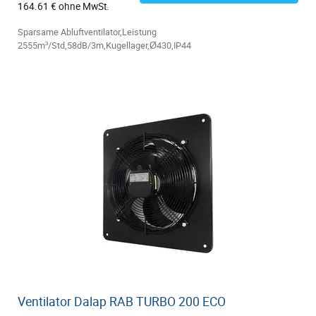
164.61 € ohne MwSt.
Sparsame Abluftventilator,Leistung
2555m³/Std,58dB/3m,Kugellager,Ø430,IP44
Ventilator Dalap RAB TURBO 200 ECO