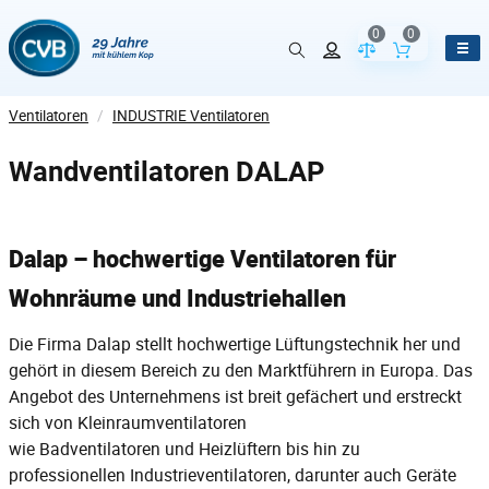
0
0
Vergleich der Pr
Inhalt de
Ventilatoren
/
INDUSTRIE Ventilatoren
Wandventilatoren DALAP
Dalap – hochwertige Ventilatoren für
Wohnräume und Industriehallen
Die Firma
Dalap
stellt hochwertige Lüftungstechnik her und
gehört in diesem Bereich zu den Marktführern in Europa. Das
Angebot des Unternehmens ist breit gefächert und erstreckt
sich von Kleinraumventilatoren
wie
Badventilatoren
und
Heizlüftern
bis hin zu
professionellen
Industrieventilatoren
, darunter auch Geräte