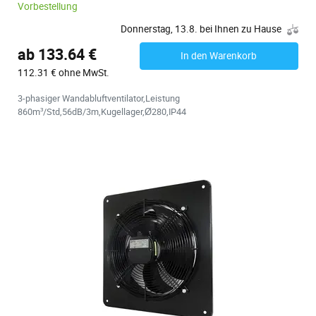
Vorbestellung
Donnerstag, 13.8. bei Ihnen zu Hause
ab 133.64 €
In den Warenkorb
112.31 € ohne MwSt.
3-phasiger Wandabluftventilator,Leistung
860m³/Std,56dB/3m,Kugellager,Ø280,IP44