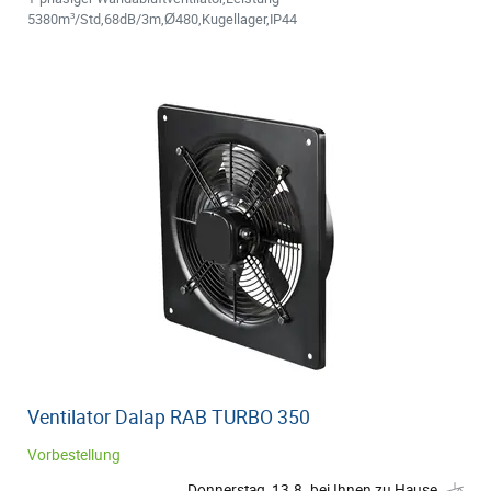
5380m³/Std,68dB/3m,Ø480,Kugellager,IP44
Ventilator Dalap RAB TURBO 350
Vorbestellung
Donnerstag, 13.8. bei Ihnen zu Hause