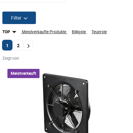
Filter
TOP
Meistverkaufte Produkte
Billigste
Teuerste
1
2
Zeigt von
Meistverkauft