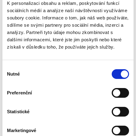
K personalizaci obsahu a reklam, poskytování funkcí
Herunterladen
sociálních médií a analýze naší návštěvnosti využíváme
soubory cookie. Informace o tom, jak náš web používáte,
sdílíme se svými partnery pro sociální média, inzerci a
analýzy. Partneři tyto údaje mohou zkombinovat s
dalšími informacemi, které jste jim poskytli nebo které
Bewertungen unserer Kunden
získali v důsledku toho, že používáte jejich služby.
Dieses Produkt wurde noch nicht bewertet.
Výběr
Um eine Bewertung hinzuzufügen, müssen Sie sich
Nutné
souhlasu
einloggen.
Preferenční
Bewerten Sie das Produkt
Statistické
Marketingové