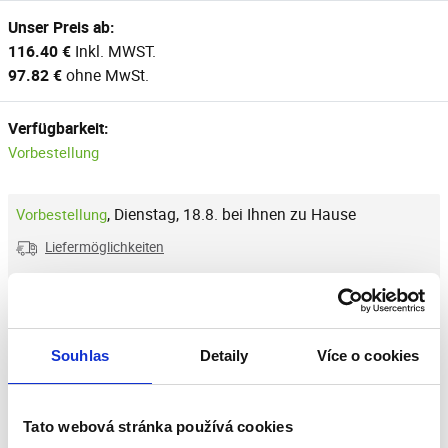
Unser Preis ab:
116.40 €
Inkl. MWST.
97.82 €
ohne MwSt.
Verfügbarkeit:
Vorbestellung
,
Dienstag, 18.8. bei Ihnen zu Hause
Vorbestellung
Liefermöglichkeiten
Reduzierung der Menge
Anzahl der Stücke
Erhöhung der Menge
−
+
stk.
In den Warenkorb
Souhlas
Detaily
Více o cookies
Zum Vergleich hinzufügen
Tato webová stránka používá cookies