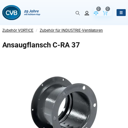
0
0
Vergleich der Pr
Inhalt de
Zubehör VORTICE
/
Zubehör für INDUSTRIE-Ventilatoren
Ansaugflansch C-RA 37