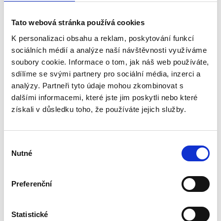
Tato webová stránka používá cookies
Herunterladen
K personalizaci obsahu a reklam, poskytování funkcí
sociálních médií a analýze naší návštěvnosti využíváme
soubory cookie. Informace o tom, jak náš web používáte,
sdílíme se svými partnery pro sociální média, inzerci a
analýzy. Partneři tyto údaje mohou zkombinovat s
Bewertungen unserer Kunden
dalšími informacemi, které jste jim poskytli nebo které
získali v důsledku toho, že používáte jejich služby.
Dieses Produkt wurde noch nicht bewertet.
Um eine Bewertung hinzuzufügen, müssen Sie sich
Výběr
einloggen.
Nutné
souhlasu
Preferenční
Bewerten Sie das Produkt
Statistické