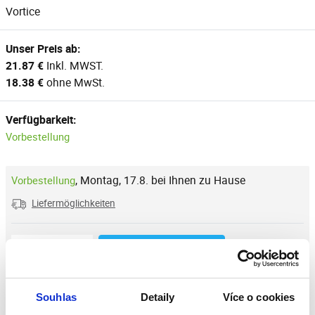
Vortice
Unser Preis ab:
21.87 €
Inkl. MWST.
18.38 €
ohne MwSt.
Verfügbarkeit:
Vorbestellung
,
Montag, 17.8. bei Ihnen zu Hause
Vorbestellung
Liefermöglichkeiten
Reduzierung der Menge
Anzahl der Stücke
Erhöhung der Menge
−
+
stk.
In den Warenkorb
Souhlas
Detaily
Více o cookies
Zum Vergleich hinzufügen