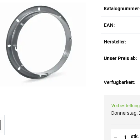
Katalognummer
EAN:
Hersteller:
Unser Preis ab:
Verfügbarkeit:
Vorbestellung
Donnerstag, 
Reduzierung
Anzahl der S
−
stk.