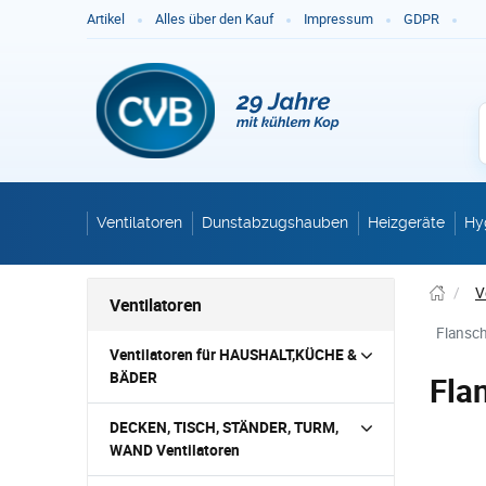
Ge
Artikel
Alles über den Kauf
Impressum
GDPR
Ventilatoren
Dunstabzugshauben
Heizgeräte
Hy
/
V
Ventilatoren
Flansc
Ventilatoren für HAUSHALT,KÜCHE &
BÄDER
Fla
DECKEN, TISCH, STÄNDER, TURM,
WAND Ventilatoren