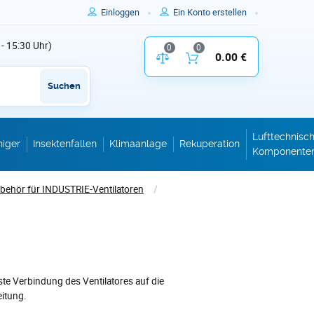
Einloggen
Ein Konto erstellen
 - 15:30 Uhr)
0
0
Vergleich der Produktparameter
0.00 €
Inhalt des W
Suchen
Lufttechnisc
niger
Insektenfallen
Klimaanlage
Rekuperation
Komponente
behör für INDUSTRIE-Ventilatoren
/
ste Verbindung des Ventilatores auf die
eitung.