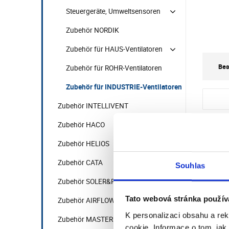
Steuergeräte, Umweltsensoren
Zubehör NORDIK
Zubehör für HAUS-Ventilatoren
Bes
Zubehör für ROHR-Ventilatoren
Zubehör für INDUSTRIE-Ventilatoren
Zubehör INTELLIVENT
Zubehör HACO
Her
Zubehör HELIOS
Zubehör CATA
Souhlas
Zubehör SOLER&PALAU
Tato webová stránka použív
Zubehör AIRFLOW iCON
Bew
K personalizaci obsahu a re
Zubehör MASTER
cookie. Informace o tom, jak