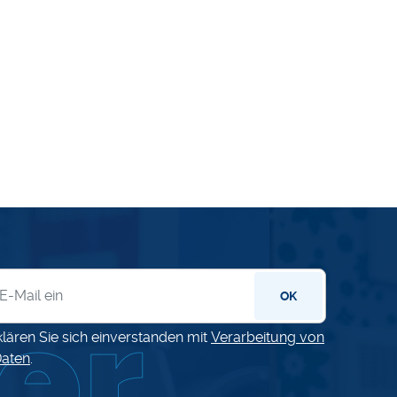
letter
OK
klären Sie sich einverstanden mit
Verarbeitung von
aten
.