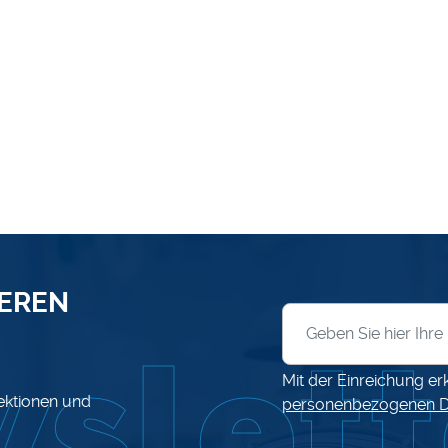
SEREN
Anmeldung zum News
Mit der Einreichung er
lektionen und
personenbezogenen D