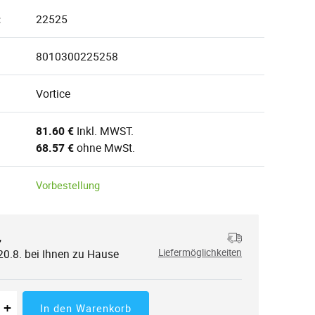
:
22525
8010300225258
Vortice
81.60 €
Inkl. MWST.
68.57 €
ohne MwSt.
Vorbestellung
,
20.8. bei Ihnen zu Hause
Liefermöglichkeiten
 der Menge
tücke
Erhöhung der Menge
+
In den Warenkorb