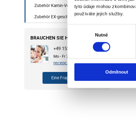
Di
Zubehör Kamin-Ventilatoren (Heißluft)
tyto údaje mohou zkombinovat
používáte jejich služby.
Zubehör EX-geschützte Ventilatoren
Výběr
Nutné
souhlasu
BRAUCHEN SIE HILFE?
+49 1525 4513649
Mo - Fr 7:00 - 15:30 Uhr
recepce@cvb.cz
Odmítnout
Eine Frage stellen