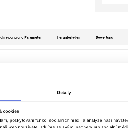
chreibung und Parameter
Herunterladen
Bewertung
unterladen
Detaily
á cookies
ertungen unserer Kunden
klam, poskytování funkcí sociálních médií a analýze naší návšt
 náš web používáte, sdílíme se svými partnery pro sociální média