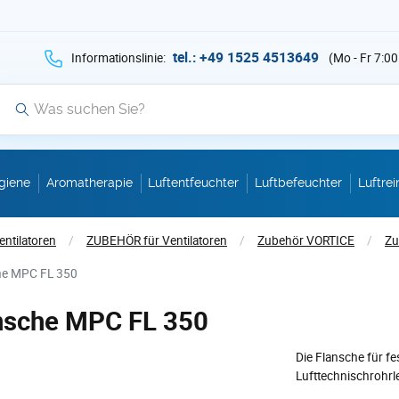
hen Sie auf Suche mit der Taste v als Suche
tel.: +49 1525 4513649
Informationslinie:
(Mo - Fr 7:00
Suche
giene
Aromatherapie
Luftentfeuchter
Luftbefeuchter
Luftrei
entilatoren
/
ZUBEHÖR für Ventilatoren
/
Zubehör VORTICE
/
Zu
he MPC FL 350
nsche MPC FL 350
Die Flansche für fe
Lufttechnischrohrl