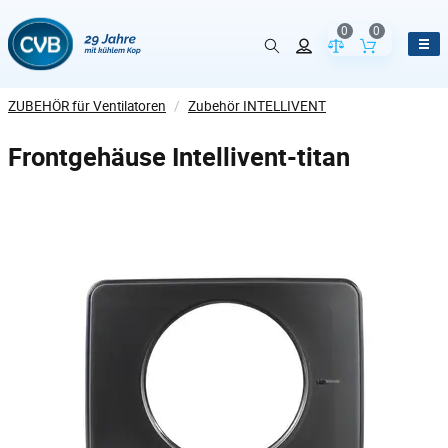
0
0
Vergleich der Pr
Inhalt de
ZUBEHÖR für Ventilatoren
/
Zubehör INTELLIVENT
Frontgehäuse Intellivent-titan