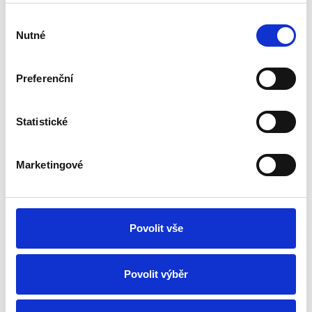
Výběr
Nutné
souhlasu
Preferenční
Statistické
Marketingové
Povolit vše
Povolit výběr