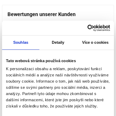
Bewertungen unserer Kunden
Dieses Produkt wurde noch nicht bewertet.
Um eine Bewertung hinzuzufügen, müssen Sie sich
Souhlas
Detaily
Více o cookies
einloggen.
Tato webová stránka používá cookies
Bewerten Sie das Produkt
K personalizaci obsahu a reklam, poskytování funkcí
sociálních médií a analýze naší návštěvnosti využíváme
soubory cookie. Informace o tom, jak náš web používáte,
sdílíme se svými partnery pro sociální média, inzerci a
analýzy. Partneři tyto údaje mohou zkombinovat s
dalšími informacemi, které jste jim poskytli nebo které
získali v důsledku toho, že používáte jejich služby.