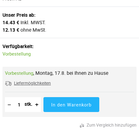
Unser Preis ab:
14.43 €
Inkl. MWST.
12.13 €
ohne MwSt.
Verfügbarkeit:
Vorbestellung
,
Montag, 17.8. bei Ihnen zu Hause
Vorbestellung
Liefermöglichkeiten
Reduzierung der Menge
Anzahl der Stücke
Erhöhung der Menge
−
+
stk.
In den Warenkorb
Zum Vergleich hinzufügen