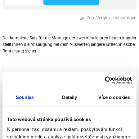
Zum Vergleich hinzufügen
Der komplette Satz für die Montage der zwei Ventilatoren hintereinander
stellt Ihnen die Absaugung mit dem Auswerfen längere lufttechnissche
Rohrleitung sicher.
Herunterladen
Souhlas
Detaily
Více o cookies
Bewertungen unserer Kunden
Tato webová stránka používá cookies
Dieses Produkt wurde noch nicht bewertet.
K personalizaci obsahu a reklam, poskytování funkcí
sociálních médií a analýze naší návštěvnosti využíváme
Um eine Bewertung hinzuzufügen, müssen Sie sich