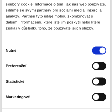
soubory cookie. Informace o tom, jak náš web používáte,
einloggen.
sdílíme se svými partnery pro sociální média, inzerci a
analýzy. Partneři tyto údaje mohou zkombinovat s
dalšími informacemi, které jste jim poskytli nebo které
Bewerten Sie das Produkt
získali v důsledku toho, že používáte jejich služby.
Výběr
Nutné
souhlasu
Preferenční
Statistické
Marketingové