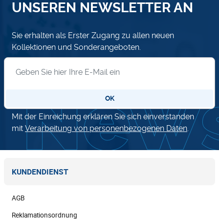
UNSEREN NEWSLETTER AN
Sie erhalten als Erster Zugang zu allen neuen
Kollektionen und Sonderangeboten.
Anmeldung zum Newsletter
OK
Mit der Einreichung erklären Sie sich einverstanden
mit
Verarbeitung von personenbezogenen Daten
.
KUNDENDIENST
AGB
Reklamationsordnung