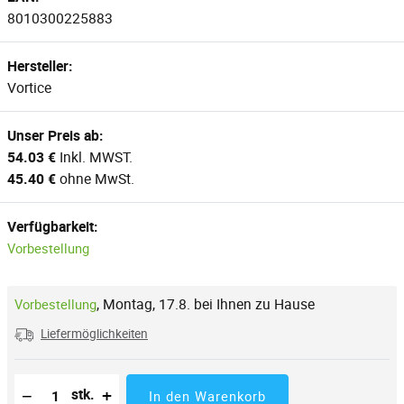
8010300225883
Hersteller:
Vortice
Unser Preis ab:
54.03 €
Inkl. MWST.
45.40 €
ohne MwSt.
Verfügbarkeit:
Vorbestellung
,
Montag, 17.8. bei Ihnen zu Hause
Vorbestellung
Liefermöglichkeiten
Reduzierung der Menge
Anzahl der Stücke
Erhöhung der Menge
−
+
stk.
In den Warenkorb