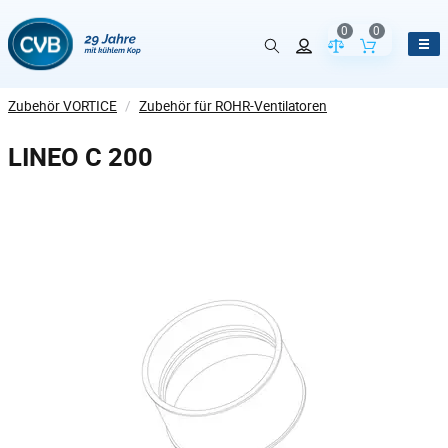
0
0
Vergleich der Pr
Inhalt de
Zubehör VORTICE
/
Zubehör für ROHR-Ventilatoren
LINEO C 200