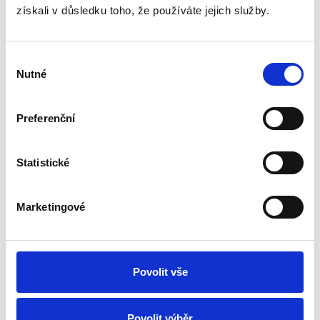
získali v důsledku toho, že používáte jejich služby.
Výběr
Nutné
souhlasu
Preferenční
Statistické
Marketingové
Povolit vše
Povolit výběr