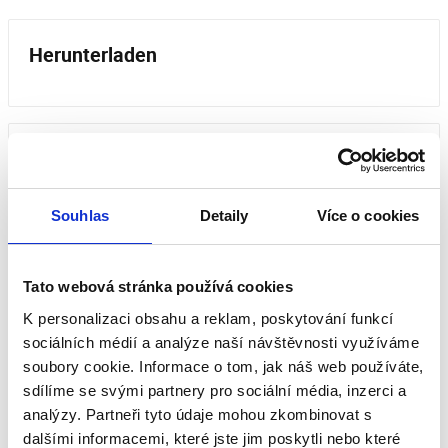
Herunterladen
Bewertungen unserer Kunden
Dieses Produkt wurde noch nicht bewertet.
Souhlas
Detaily
Více o cookies
Um eine Bewertung hinzuzufügen, müssen Sie sich
einloggen.
Tato webová stránka používá cookies
K personalizaci obsahu a reklam, poskytování funkcí
sociálních médií a analýze naší návštěvnosti využíváme
Bewerten Sie das Produkt
soubory cookie. Informace o tom, jak náš web používáte,
sdílíme se svými partnery pro sociální média, inzerci a
analýzy. Partneři tyto údaje mohou zkombinovat s
dalšími informacemi, které jste jim poskytli nebo které