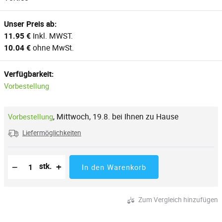
Unser Preis ab:
11.95 €
Inkl. MWST.
10.04 €
ohne MwSt.
Verfügbarkeit:
Vorbestellung
,
Mittwoch, 19.8. bei Ihnen zu Hause
Vorbestellung
Liefermöglichkeiten
Reduzierung der Menge
Anzahl der Stücke
Erhöhung der Menge
−
+
stk.
In den Warenkorb
Zum Vergleich hinzufügen