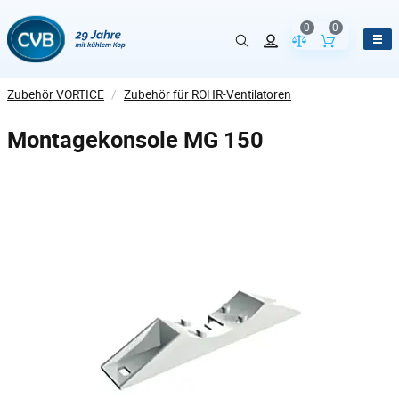
0
0
Vergleich der Pr
Inhalt de
Zubehör VORTICE
/
Zubehör für ROHR-Ventilatoren
Montagekonsole MG 150