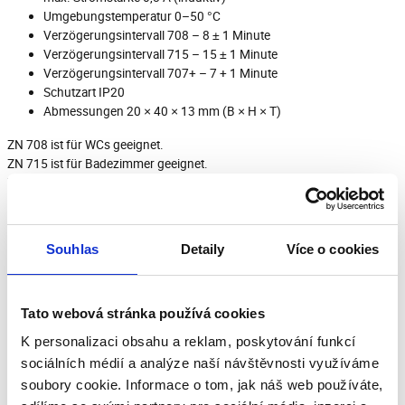
Umgebungstemperatur 0–50 °C
Verzögerungsintervall 708 – 8 ± 1 Minute
Verzögerungsintervall 715 – 15 ± 1 Minute
Verzögerungsintervall 707+ – 7 + 1 Minute
Schutzart IP20
Abmessungen 20 × 40 × 13 mm (B × H × T)
ZN 708 ist für WCs geeignet.
ZN 715 ist für Badezimmer geeignet.
ZN 707+ mit 1 Minute Verzögerung
Souhlas
Detaily
Více o cookies
Herunterladen
Tato webová stránka používá cookies
K personalizaci obsahu a reklam, poskytování funkcí
Bewertungen unserer Kunden
sociálních médií a analýze naší návštěvnosti využíváme
soubory cookie. Informace o tom, jak náš web používáte,