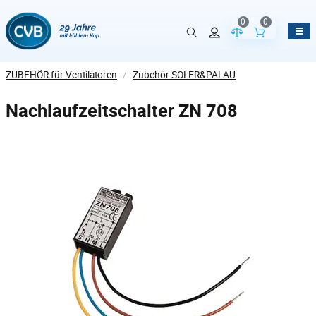
0
0
Vergleich der Pr
Inhalt de
ZUBEHÖR für Ventilatoren
/
Zubehör SOLER&PALAU
Nachlaufzeitschalter ZN 708