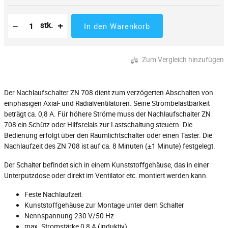
Reduzierung der Menge
Anzahl der Stücke
Erhöhung der Menge
−
+
stk.
In den Warenkorb
Zum Vergleich hinzufügen
Der Nachlaufschalter ZN 708 dient zum verzögerten Abschalten von
einphasigen Axial- und Radialventilatoren. Seine Strombelastbarkeit
beträgt ca. 0,8 A. Für höhere Ströme muss der Nachlaufschalter ZN
708 ein Schütz oder Hilfsrelais zur Lastschaltung steuern. Die
Bedienung erfolgt über den Raumlichtschalter oder einen Taster. Die
Nachlaufzeit des ZN 708 ist auf ca. 8 Minuten (±1 Minute) festgelegt.
Der Schalter befindet sich in einem Kunststoffgehäuse, das in einer
Unterputzdose oder direkt im Ventilator etc. montiert werden kann.
Feste Nachlaufzeit
Kunststoffgehäuse zur Montage unter dem Schalter
Nennspannung 230 V/50 Hz
max. Stromstärke 0,8 A (induktiv)