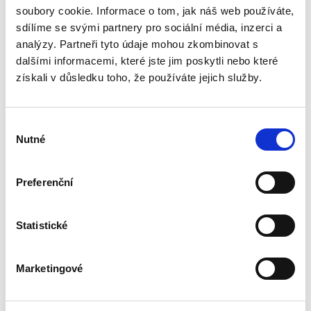
soubory cookie. Informace o tom, jak náš web používáte,
einloggen.
sdílíme se svými partnery pro sociální média, inzerci a
analýzy. Partneři tyto údaje mohou zkombinovat s
dalšími informacemi, které jste jim poskytli nebo které
Bewerten Sie das Produkt
získali v důsledku toho, že používáte jejich služby.
Výběr
Nutné
souhlasu
Preferenční
Statistické
Marketingové