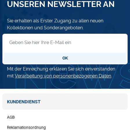
UNSEREN NEWSLETTER AN
Sie erhalten als Erster Zugang zu allen neuen
Kollektionen und Sonderangeboten.
Anmeldung zum Newsletter
OK
Mit der Einreichung erklären Sie sich einverstanden
mit
Verarbeitung von personenbezogenen Daten
.
KUNDENDIENST
AGB
Reklamationsordnung