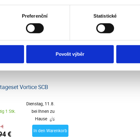
−10 %
Preferenční
Statistické
Povolit výběr
ageset Vortice SCB
Dienstag, 11.8.
ig 1 Stk.
bei Ihnen zu
Hause
 €
In den Warenkorb
94 €