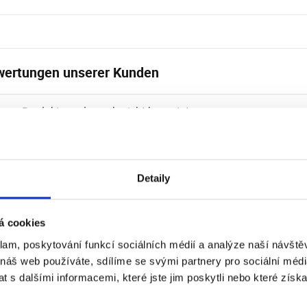
ertungen unserer Kunden
eses Produkt wurde noch nicht bewertet.
Detaily
á cookies
klam, poskytování funkcí sociálních médií a analýze naší návšt
 náš web používáte, sdílíme se svými partnery pro sociální média
hlenes Zubehör
 s dalšími informacemi, které jste jim poskytli nebo které získa