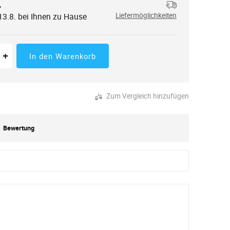
,
13.8. bei Ihnen zu Hause
Liefermöglichkeiten
 der Menge
tücke
Erhöhung der Menge
+
In den Warenkorb
Zum Vergleich hinzufügen
Bewertung