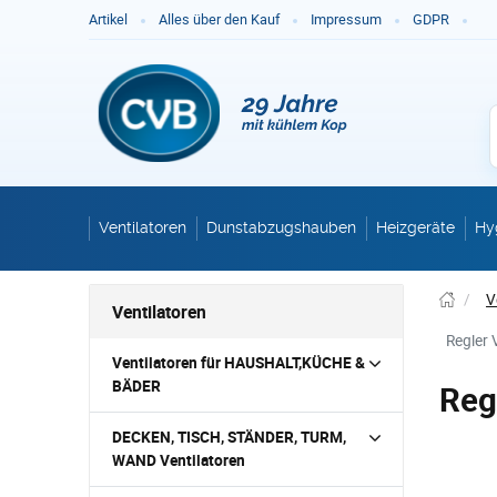
Ge
Artikel
Alles über den Kauf
Impressum
GDPR
Ventilatoren
Dunstabzugshauben
Heizgeräte
Hy
/
V
Ventilatoren
Regler 
Ventilatoren für HAUSHALT,KÜCHE &
BÄDER
Reg
DECKEN, TISCH, STÄNDER, TURM,
WAND Ventilatoren