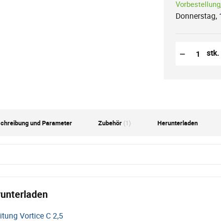
Vorbestellung
Donnerstag, 
Reduzierung
Anzahl der S
−
stk.
chreibung und Parameter
Zubehör
(1)
Herunterladen
unterladen
itung Vortice C 2,5