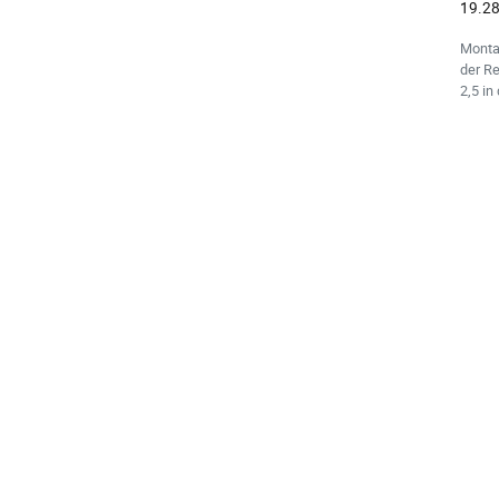
19.28
Monta
der Re
2,5 in