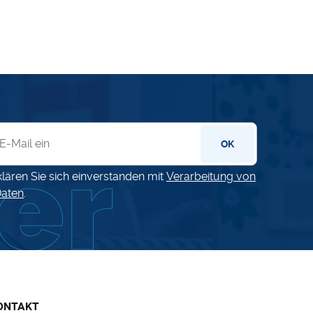
letter
OK
klären Sie sich einverstanden mit
Verarbeitung von
aten
.
ONTAKT