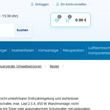
Einloggen
Ein Konto erstellen
 - 15:30 Uhr)
0
0
Vergleich der Produktparameter
0.00 €
Inhalt des W
Suchen
Lufttechnisc
niger
Insektenfallen
Klimaanlage
Rekuperation
Komponente
euergeräte, Umweltsensoren
/
Regler
/
 nicht umkehrbarer Drehzahlregelung und stufenloser
schalter, max. Last 2,5 A, 450 W, Wandmontage, nicht
le mit Timer oder automatischem Schutzgitter, mit optionalem