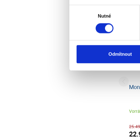
Výběr
Nutné
souhlasu
Odmítnout
Mont
Vorrät
25.49
22.