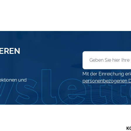
SEREN
Anmeldung zum News
Mit der Einreichung er
lektionen und
personenbezogenen D
K