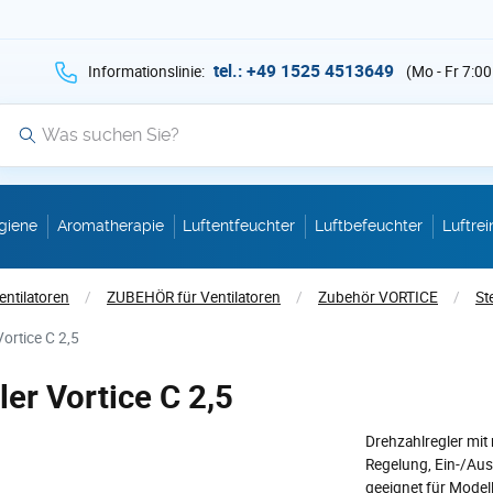
hen Sie auf Suche mit der Taste v als Suche
tel.: +49 1525 4513649
Informationslinie:
(Mo - Fr 7:00
Suche
giene
Aromatherapie
Luftentfeuchter
Luftbefeuchter
Luftrei
entilatoren
/
ZUBEHÖR für Ventilatoren
/
Zubehör VORTICE
/
St
Vortice C 2,5
ler Vortice C 2,5
Drehzahlregler mit
Regelung, Ein-/Aus
geeignet für Model