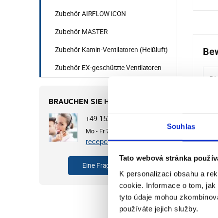
Zubehör AIRFLOW iCON
Zubehör MASTER
Bew
Zubehör Kamin-Ventilatoren (Heißluft)
Zubehör EX-geschützte Ventilatoren
Di
BRAUCHEN SIE HILFE?
+49 1525 4513649
Souhlas
Mo - Fr 7:00 - 15:30 Uhr
recepce@cvb.cz
Tato webová stránka použív
Eine Frage stellen
K personalizaci obsahu a re
cookie. Informace o tom, jak
Empfo
tyto údaje mohou zkombinovat
používáte jejich služby.