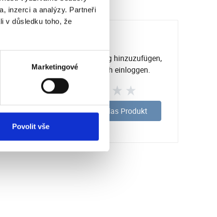
, inzerci a analýzy. Partneři
li v důsledku toho, že
Um eine Bewertung hinzuzufügen,
Marketingové
müssen Sie sich einloggen.
Bewerten Sie das Produkt
Povolit vše