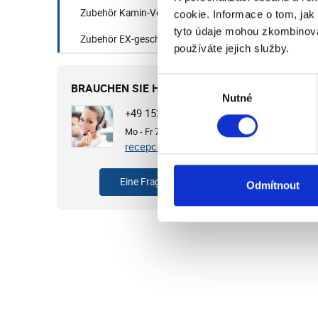
Zubehör Kamin-Ventilatoren (Heißluft)
cookie. Informace o tom, jak
tyto údaje mohou zkombinovat
Zubehör EX-geschützte Ventilatoren
používáte jejich služby.
Bew
Výběr
BRAUCHEN SIE HILFE?
Di
Nutné
souhlasu
+49 1525 4513649
Mo - Fr 7:00 - 15:30 Uhr
recepce@cvb.cz
Eine Frage stellen
Odmítnout