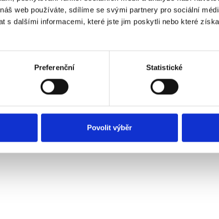
 náš web používáte, sdílíme se svými partnery pro sociální média
 s dalšími informacemi, které jste jim poskytli nebo které získa
ertungen unserer Kunden
eses Produkt wurde noch nicht bewertet.
Preferenční
Statistické
Povolit výběr