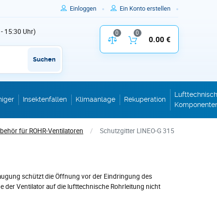
Einloggen
Ein Konto erstellen
 - 15:30 Uhr)
0
0
Vergleich der Produktparameter
0.00 €
Inhalt des W
Suchen
Lufttechnisc
niger
Insektenfallen
Klimaanlage
Rekuperation
Komponente
behör für ROHR-Ventilatoren
/
Schutzgitter LINEO-G 315
 Saugung schützt die Öffnung vor der Eindringung des
 der Ventilator auf die lufttechnische Rohrleitung nicht