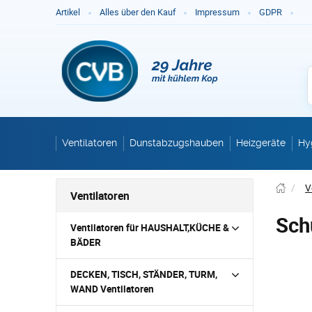
Ge
Artikel
Alles über den Kauf
Impressum
GDPR
Ventilatoren
Dunstabzugshauben
Heizgeräte
Hy
/
V
Ventilatoren
Sch
Ventilatoren für HAUSHALT,KÜCHE &
BÄDER
DECKEN, TISCH, STÄNDER, TURM,
WAND Ventilatoren