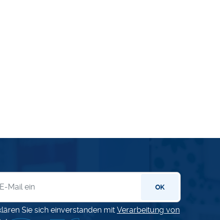
letter
OK
klären Sie sich einverstanden mit
Verarbeitung von