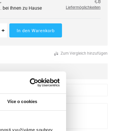
,
.
. bei Ihnen zu Hause
Liefermöglichkeiten
 der Menge
tücke
Erhöhung der Menge
+
In den Warenkorb
Zum Vergleich hinzufügen
Více o cookies
ěvnosti využíváme soubory