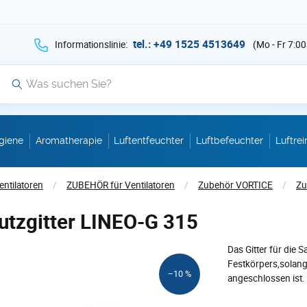
hen Sie auf Suche mit der Taste v als Suche
tel.: +49 1525 4513649
Informationslinie:
(Mo - Fr 7:00
Suche
giene
Aromatherapie
Luftentfeuchter
Luftbefeuchter
Luftrei
entilatoren
/
ZUBEHÖR für Ventilatoren
/
Zubehör VORTICE
/
Zu
utzgitter LINEO-G 315
Das Gitter für die
Festkörpers,solange
−10 %
angeschlossen ist.