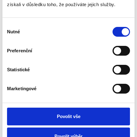
získali v důsledku toho, že používáte jejich služby.
Výběr
Nutné
souhlasu
Preferenční
Statistické
Marketingové
Povolit vše
Povolit výběr