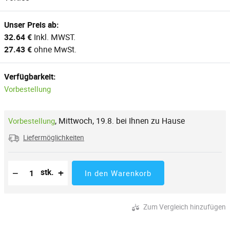
Unser Preis ab:
32.64 €
Inkl. MWST.
27.43 €
ohne MwSt.
Verfügbarkeit:
Vorbestellung
,
Mittwoch, 19.8. bei Ihnen zu Hause
Vorbestellung
Liefermöglichkeiten
Reduzierung der Menge
Anzahl der Stücke
Erhöhung der Menge
−
+
stk.
In den Warenkorb
Zum Vergleich hinzufügen