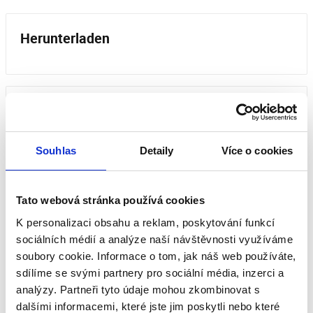
Herunterladen
Bewertungen unserer Kunden
Dieses Produkt wurde noch nicht bewertet.
Souhlas
Detaily
Více o cookies
Um eine Bewertung hinzuzufügen, müssen Sie sich
einloggen.
Tato webová stránka používá cookies
K personalizaci obsahu a reklam, poskytování funkcí
sociálních médií a analýze naší návštěvnosti využíváme
Bewerten Sie das Produkt
soubory cookie. Informace o tom, jak náš web používáte,
sdílíme se svými partnery pro sociální média, inzerci a
analýzy. Partneři tyto údaje mohou zkombinovat s
dalšími informacemi, které jste jim poskytli nebo které