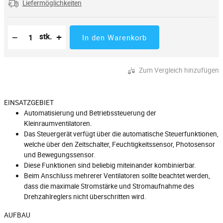
Liefermöglichkeiten
Reduzierung der Menge
Anzahl der Stücke
Erhöhung der Menge
−
+
stk.
In den Warenkorb
Zum Vergleich hinzufügen
EINSATZGEBIET
Automatisierung und Betriebssteuerung der
Kleinraumventilatoren.
Das Steuergerät verfügt über die automatische Steuerfunktionen,
welche über den Zeitschalter, Feuchtigkeitssensor, Photosensor
und Bewegungssensor.
Diese Funktionen sind beliebig miteinander kombinierbar.
Beim Anschluss mehrerer Ventilatoren sollte beachtet werden,
dass die maximale Stromstärke und Stromaufnahme des
Drehzahlreglers nicht überschritten wird.
AUFBAU