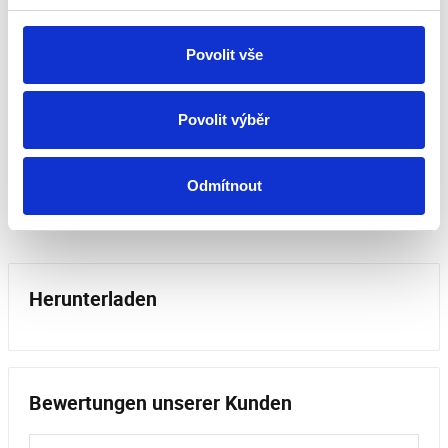
Abmessungen [mm] 151 x 46 x 27
Betriebstemperatur [°C] 40
Gewicht [kg] 0,075
Povolit vše
Zeitverzögerung/Schalter JA
Feuchtigkeitssensor (Hygrostat) JA
Bewegungssensor JA
Povolit výběr
Zugschalter JA
Zertifizierungszeichen [CE] CE
Vents Marke
Odmítnout
Herunterladen
Bewertungen unserer Kunden