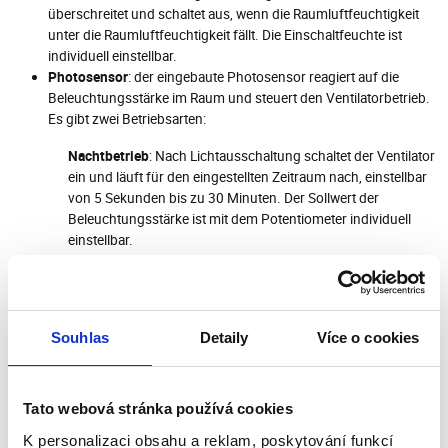
überschreitet und schaltet aus, wenn die Raumluftfeuchtigkeit
unter die Raumluftfeuchtigkeit fällt. Die Einschaltfeuchte ist
individuell einstellbar.
Photosensor
: der eingebaute Photosensor reagiert auf die
Beleuchtungsstärke im Raum und steuert den Ventilatorbetrieb.
Es gibt zwei Betriebsarten:
Nachtbetrieb
: Nach Lichtausschaltung schaltet der Ventilator
ein und läuft für den eingestellten Zeitraum nach, einstellbar
von 5 Sekunden bis zu 30 Minuten. Der Sollwert der
Beleuchtungsstärke ist mit dem Potentiometer individuell
einstellbar.
Tagesbetrieb
: Nach Lichteinschaltung schaltet der Ventilator
ein. Nach Lichtausschaltung läuft der Ventilator für den
Zeitraum nach, individuell einstellbar von 5 Sekunden bis zu
Souhlas
Detaily
Více o cookies
30 Minuten. Wenn die Beleuchtung über 60 Minuten
eingeschaltet ist, schaltet der Ventilator aus. Der Sollwert der
Beleuchtungsstärke ist mit dem Potentiometer individuell
einstellbar.
Tato webová stránka používá cookies
Eingebauter Bewegungssensor
: Wenn eine Bewegung in einem
K personalizaci obsahu a reklam, poskytování funkcí