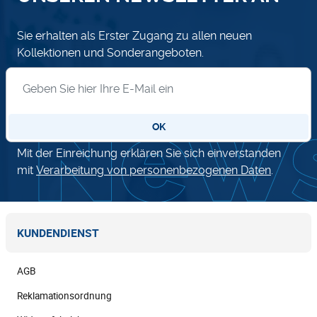
Sie erhalten als Erster Zugang zu allen neuen
Kollektionen und Sonderangeboten.
Anmeldung zum Newsletter
OK
Mit der Einreichung erklären Sie sich einverstanden
mit
Verarbeitung von personenbezogenen Daten
.
KUNDENDIENST
AGB
Reklamationsordnung