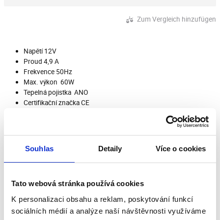
Zum Vergleich hinzufügen
Napětí 12V
Proud 4,9 A
Frekvence 50Hz
Max. výkon 60W
Tepelná pojistka ANO
Certifikační značka CE
Souhlas
Detaily
Více o cookies
Bewertungen unserer Kunden
Tato webová stránka používá cookies
Dieses Produkt wurde noch nicht bewertet.
K personalizaci obsahu a reklam, poskytování funkcí
Um eine Bewertung hinzuzufügen, müssen Sie sich
sociálních médií a analýze naší návštěvnosti využíváme