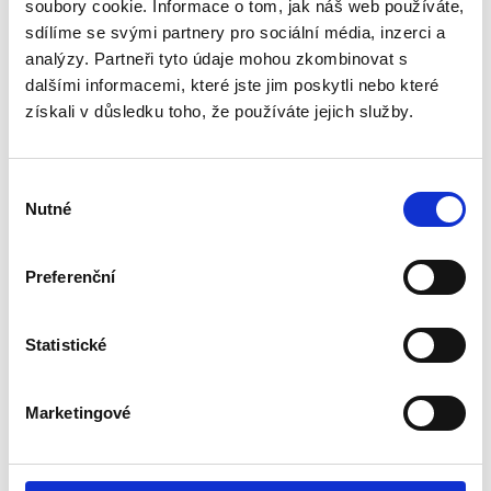
einloggen.
soubory cookie. Informace o tom, jak náš web používáte,
sdílíme se svými partnery pro sociální média, inzerci a
analýzy. Partneři tyto údaje mohou zkombinovat s
dalšími informacemi, které jste jim poskytli nebo které
Bewerten Sie das Produkt
získali v důsledku toho, že používáte jejich služby.
Výběr
Nutné
souhlasu
Preferenční
Statistické
Marketingové