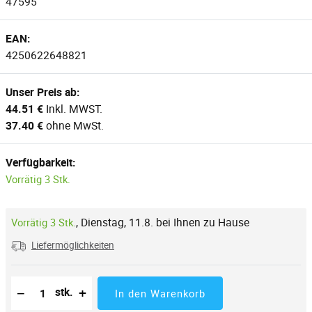
47595
EAN:
4250622648821
Unser Preis ab:
44.51 €
Inkl. MWST.
37.40 €
ohne MwSt.
Verfügbarkeit:
Vorrätig 3 Stk.
,
Dienstag, 11.8. bei Ihnen zu Hause
Vorrätig 3 Stk.
Liefermöglichkeiten
Reduzierung der Menge
Anzahl der Stücke
Erhöhung der Menge
−
+
stk.
In den Warenkorb