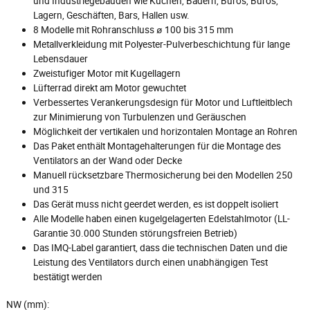
und Industriegebäuden wie Küchen, Bädern, Büros, Büros,
Lagern, Geschäften, Bars, Hallen usw.
8 Modelle mit Rohranschluss ø 100 bis 315 mm
Metallverkleidung mit Polyester-Pulverbeschichtung für lange
Lebensdauer
Zweistufiger Motor mit Kugellagern
Lüfterrad direkt am Motor gewuchtet
Verbessertes Verankerungsdesign für Motor und Luftleitblech
zur Minimierung von Turbulenzen und Geräuschen
Möglichkeit der vertikalen und horizontalen Montage an Rohren
Das Paket enthält Montagehalterungen für die Montage des
Ventilators an der Wand oder Decke
Manuell rücksetzbare Thermosicherung bei den Modellen 250
und 315
Das Gerät muss nicht geerdet werden, es ist doppelt isoliert
Alle Modelle haben einen kugelgelagerten Edelstahlmotor (LL-
Garantie 30.000 Stunden störungsfreien Betrieb)
Das IMQ-Label garantiert, dass die technischen Daten und die
Leistung des Ventilators durch einen unabhängigen Test
bestätigt werden
NW (mm):