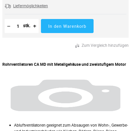
Liefermöglichkeiten
Reduzierung der Menge
Anzahl der Stücke
Erhöhung der Menge
−
+
stk.
In den Warenkorb
Zum Vergleich hinzufügen
Rohrventilatoren CA MD mit Metallgehäuse und zweistufigem Motor
Abluftventilatoren geeignet zum Absaugen von Wohn-, Gewerbe-