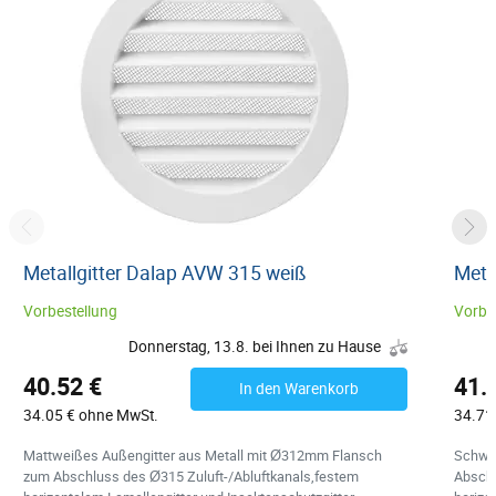
Metallgitter Dalap AVW 315 weiß
Meta
Vorbestellung
Vorbe
Donnerstag, 13.8. bei Ihnen zu Hause
40.52 €
41.
In den Warenkorb
34.05 € ohne MwSt.
34.71
Mattweißes Außengitter aus Metall mit Ø312mm Flansch
Schwar
zum Abschluss des Ø315 Zuluft-/Abluftkanals,festem
Abschl