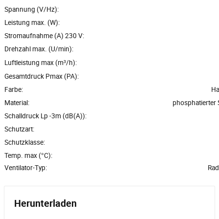
Spannung (V/Hz):
Leistung max. (W):
Stromaufnahme (A) 230 V:
Drehzahl max. (U/min):
Luftleistung max (m³/h):
Gesamtdruck Pmax (PA):
Farbe:
Ha
Material:
phosphatierter 
Schalldruck Lp -3m (dB(A)):
Schutzart:
Schutzklasse:
Temp. max (°C):
Ventilator-Typ:
Radi
Herunterladen