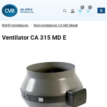
0
0
Vergleich der Pr
Inhalt de
ROHR Ventilatoren
/
Rohrventilatoren CA MD Metall
Ventilator CA 315 MD E