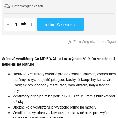
Liefermöglichkeiten
Reduzierung der Menge
Anzahl der Stücke
Erhöhung der Menge
−
+
stk.
In den Warenkorb
Zum Vergleich hinzufügen
Stěnové ventilátory CA MD E WALL s kovovým opláštěním a možností
napojení na potrubí
Odsávací ventilátory vhodné pro odsávání domácích, komerčních
a průmyslových objektů jako jsou kuchyně, koupelny, kanceláře,
úřady, sklady, obchody, restaurace, bary, divadla, haly a taneční
sály
Ventilátory připojením na potrubí ø 100 až 315mm s kuličkovými
ložisky
Oběžné kolo ventilátoru je vyvážené přímo na motoru
Ventilátor je vyroben z lakované pozinkované oceli pro zvýšení