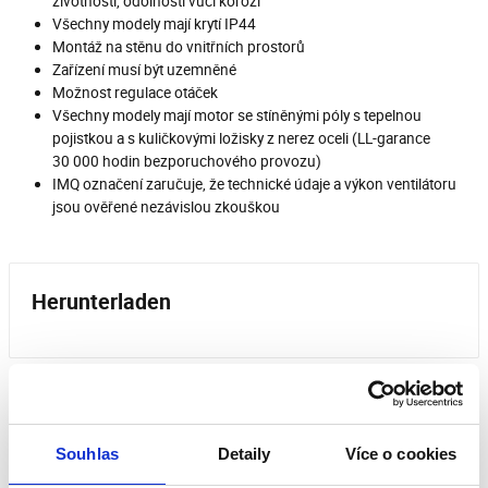
životnosti, odolnosti vůči korozi
Všechny modely mají krytí IP44
Montáž na stěnu do vnitřních prostorů
Zařízení musí být uzemněné
Možnost regulace otáček
Všechny modely mají motor se stíněnými póly s tepelnou
pojistkou a s kuličkovými ložisky z nerez oceli (LL-garance
30 000 hodin bezporuchového provozu)
IMQ označení zaručuje, že technické údaje a výkon ventilátoru
jsou ověřené nezávislou zkouškou
Herunterladen
Bewertungen unserer Kunden
Souhlas
Detaily
Více o cookies
Dieses Produkt wurde noch nicht bewertet.