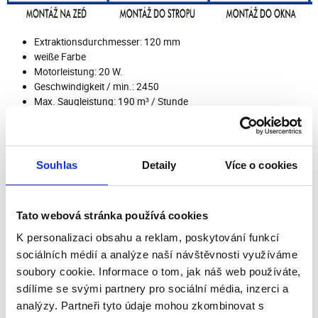
Extraktionsdurchmesser: 120 mm
weiße Farbe
Motorleistung: 20 W.
Geschwindigkeit / min.: 2450
Max. Saugleistung: 190 m³ / Stunde
Max. Druck: 49 Pa
Max. Schlepplänge: 5 m
Lärm - 2 m: 43 dB (A)
Schutzart: IPX4
Souhlas
Detaily
Více o cookies
Rückschlagventil: Optionales Zubehör
Montageposition: An der Wand und in der Decke
Tato webová stránka používá cookies
Axialventilator für Wand, Decke oder Fenster, Durchm. 120 mm, 190 m³
/ h, 43 dB (A), 5 mmH2O (49 Pa), IPX4, niedrig!
K personalizaci obsahu a reklam, poskytování funkcí
sociálních médií a analýze naší návštěvnosti využíváme
soubory cookie. Informace o tom, jak náš web používáte,
sdílíme se svými partnery pro sociální média, inzerci a
Herunterladen
analýzy. Partneři tyto údaje mohou zkombinovat s