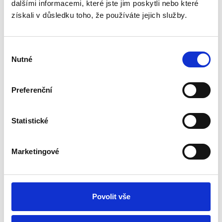
dalšími informacemi, které jste jim poskytli nebo které
získali v důsledku toho, že používáte jejich služby.
Bewertungen unserer Kunden
Výběr
Nutné
Dieses Produkt wurde noch nicht bewertet.
souhlasu
Um eine Bewertung hinzuzufügen, müssen Sie sich
Preferenční
einloggen.
Statistické
Bewerten Sie das Produkt
Marketingové
Empfohlenes Zubehör
Povolit vše