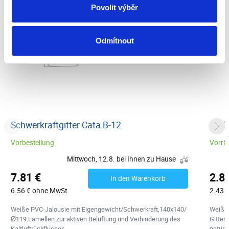
Povolit výběr
Odmítnout
Schwerkraftgitter Cata B-12
PVC 
Vorbestellung
Vorrät
Mittwoch, 12.8. bei Ihnen zu Hause
7.81 €
2.8
In den Warenkorb
6.56 € ohne MwSt.
2.43 
Weiße PVC-Jalousie mit Eigengewicht/Schwerkraft,140x140/
Weiß K
Ø119.Lamellen zur aktiven Belüftung und Verhinderung des
Gitter
Kaltluftrückflusses
natürl