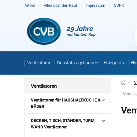
Ge
Artikel
Alles über den Kauf
Impressum
GDPR
Ventilatoren
Dunstabzugshauben
Heizgeräte
Hy
/
V
Ventilatoren
Ventil
Ventilatoren für HAUSHALT,KÜCHE &
BÄDER
Ven
DECKEN, TISCH, STÄNDER, TURM,
WAND Ventilatoren