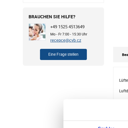
BRAUCHEN SIE HILFE?
+49 1525 4513649
Mo - Fr 7:00 - 15:30 Uhr
recepce@cvb.cz
Eine Frage stellen
Bes
Lüft
Luft
Para