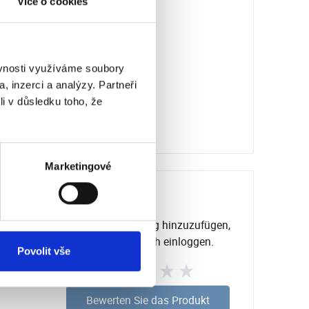
Více o cookies
ěvnosti využíváme soubory
, inzerci a analýzy. Partneři
li v důsledku toho, že
Marketingové
Um eine Bewertung hinzuzufügen,
müssen Sie sich einloggen.
Povolit vše
Bewerten Sie das Produkt