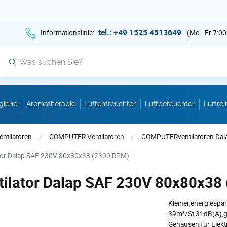
hen Sie auf Suche mit der Taste v als Suche
tel.: +49 1525 4513649
Informationslinie:
(Mo - Fr 7:00
Suche
giene
Aromatherapie
Luftentfeuchter
Luftbefeuchter
Luftrei
entilatoren
/
COMPUTER Ventilatoren
/
COMPUTERventilatoren Dal
ator Dalap SAF 230V 80x80x38 (2300 RPM)
tilator Dalap SAF 230V 80x80x38
Kleiner,energiesp
39m³/St,31dB(A),
Gehäusen,für Elekt