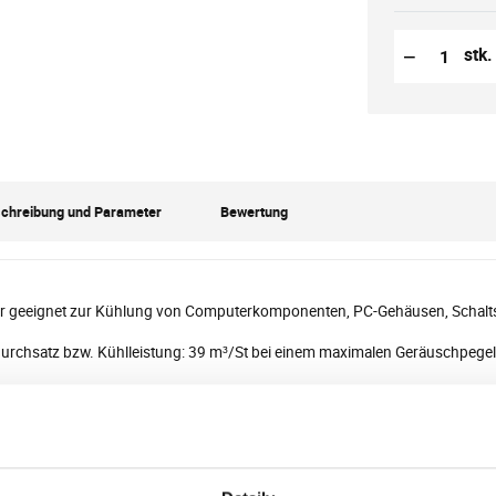
Reduzierung
Anzahl der S
−
stk.
chreibung und Parameter
Bewertung
er geeignet zur Kühlung von Computerkomponenten, PC-Gehäusen, Schalts
durchsatz bzw. Kühlleistung: 39 m³/St bei einem maximalen Geräuschpegel
meter und Spezifikationen
Luftdurchsatz: 39 m³/St
Drehzahl pro Minute: 2300
Nennstrom: 0,08 A