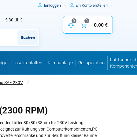
Einloggen
Ein Konto erstellen
 - 15:30 Uhr)
0
0
Vergleich der Produktparameter
0.00 €
Inhalt des W
Suchen
Lufttechnisc
niger
Insektenfallen
Klimaanlage
Rekuperation
Komponente
ap SAF 230V
/
 (2300 RPM)
arender Lüfter 80x80x38mm für 230V,Leistung
geeignet zur Kühlung von Computerkomponenten,PC-
roverteilerschränke und zur Belüftung kleiner Räume