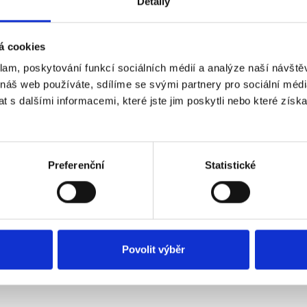
Detaily
Geräuschpegel: 31 dB/3 m
Spannung: 230 V
Frequenz: 50 Hz
á cookies
Gewicht: 0,1 kg
Abmessungen: siehe Abbildung
klam, poskytování funkcí sociálních médií a analýze naší návšt
Betriebstemperatur: -10 bis 80 °C
 náš web používáte, sdílíme se svými partnery pro sociální média
Farbe: Schwarz
 s dalšími informacemi, které jste jim poskytli nebo které získa
Zertifizierung: CE
Marke: Dalap
Preferenční
Statistické
ertungen unserer Kunden
eses Produkt wurde noch nicht bewertet.
Povolit výběr