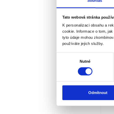
Souhlas
Tato webová stránka použív
K personalizaci obsahu a re
cookie. Informace o tom, jak
tyto údaje mohou zkombinovat
používáte jejich služby.
Výběr
Nutné
souhlasu
Bew
Di
Odmítnout