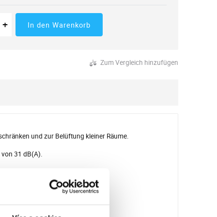
 der Menge
tücke
Erhöhung der Menge
+
In den Warenkorb
Zum Vergleich hinzufügen
chränken und zur Belüftung kleiner Räume.
 von 31 dB(A).