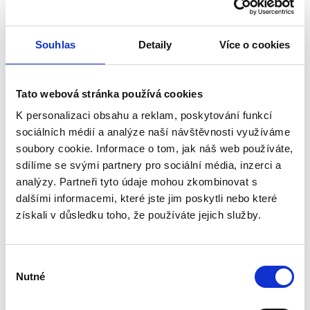
Leistungsaufnahme 2,4 W
Umdrehungen pro Minute 2440
Nennstrom 0,1 A
Souhlas
Detaily
Více o cookies
Geräuschpegel 26 dB/3 m
Spannung 24 V
Gewicht 0,07 kg
Abmessungen siehe Abbildung
Tato webová stránka používá cookies
Betriebstemperatur -10 bis 80 °C
K personalizaci obsahu a reklam, poskytování funkcí
Farbe schwarz
sociálních médií a analýze naší návštěvnosti využíváme
Zertifizierung CE
soubory cookie. Informace o tom, jak náš web používáte,
Marke Dalap
sdílíme se svými partnery pro sociální média, inzerci a
analýzy. Partneři tyto údaje mohou zkombinovat s
dalšími informacemi, které jste jim poskytli nebo které
Bewertungen unserer Kunden
získali v důsledku toho, že používáte jejich služby.
Dieses Produkt wurde noch nicht bewertet.
Výběr
Um eine Bewertung hinzuzufügen, müssen Sie sich
Nutné
souhlasu
einloggen.