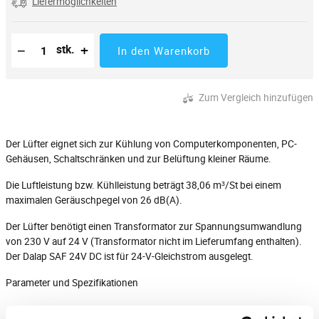
Liefermöglichkeiten
Reduzierung der Menge
Anzahl der Stücke
Erhöhung der Menge
−
+
stk.
In den Warenkorb
Zum Vergleich hinzufügen
Der Lüfter eignet sich zur Kühlung von Computerkomponenten, PC-
Gehäusen, Schaltschränken und zur Belüftung kleiner Räume.
Die Luftleistung bzw. Kühlleistung beträgt 38,06 m³/St bei einem
maximalen Geräuschpegel von 26 dB(A).
Der Lüfter benötigt einen Transformator zur Spannungsumwandlung
von 230 V auf 24 V (Transformator nicht im Lieferumfang enthalten).
Der Dalap SAF 24V DC ist für 24-V-Gleichstrom ausgelegt.
Parameter und Spezifikationen
Luftleistung 38,06 m³/St