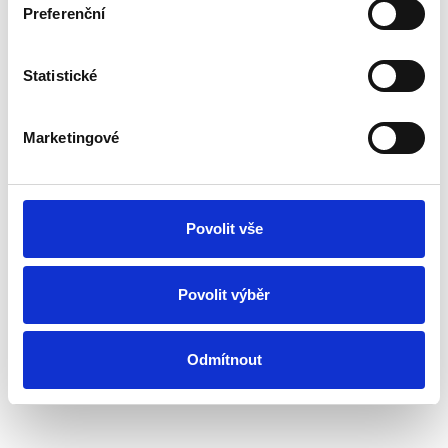
Preferenční
Bewerten Sie das Produkt
Statistické
Marketingové
Povolit vše
Povolit výběr
Odmítnout