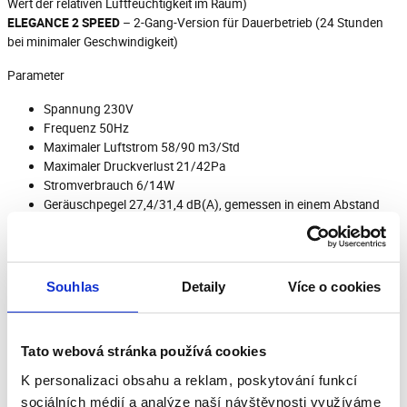
Wert der relativen Luftfeuchtigkeit im Raum)
ELEGANCE 2 SPEED
– 2-Gang-Version für Dauerbetrieb (24 Stunden
bei minimaler Geschwindigkeit)
Parameter
Spannung 230V
Frequenz 50Hz
Maximaler Luftstrom 58/90 m3/Std
Maximaler Druckverlust 21/42Pa
Stromverbrauch 6/14W
Geräuschpegel 27,4/31,4 dB(A), gemessen in einem Abstand
von 3 m vom Lüftereinlass
Arbeitstemperatur von 0°C bis +40°C
Gewicht 0,9 kg
IP-Schutz X4
Souhlas
Detaily
Více o cookies
Tato webová stránka používá cookies
K personalizaci obsahu a reklam, poskytování funkcí
Herunterladen
sociálních médií a analýze naší návštěvnosti využíváme