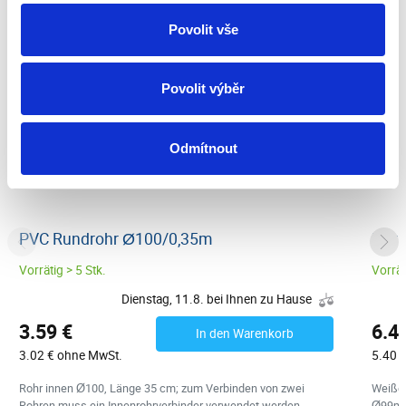
Povolit vše
Povolit výběr
Odmítnout
PVC Rundrohr Ø100/0,35m
Rege
Vorrätig > 5 Stk.
Vorrät
Dienstag, 11.8. bei Ihnen zu Hause
3.59 €
6.4
In den Warenkorb
3.02 € ohne MwSt.
5.40 
Rohr innen Ø100, Länge 35 cm; zum Verbinden von zwei
Weiße 
Rohren muss ein Innenrohrverbinder verwendet werden.
Ø99mm,