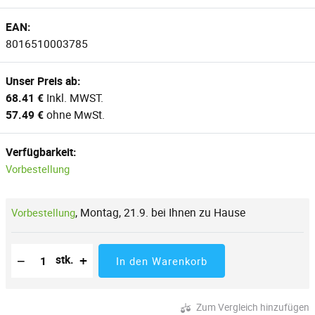
EAN:
8016510003785
Unser Preis ab:
68.41 €
Inkl. MWST.
57.49 €
ohne MwSt.
Verfügbarkeit:
Vorbestellung
,
Montag, 21.9. bei Ihnen zu Hause
Vorbestellung
Reduzierung der Menge
Anzahl der Stücke
Erhöhung der Menge
−
+
stk.
In den Warenkorb
Zum Vergleich hinzufügen