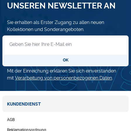
UNSEREN NEWSLETTER AN
Sie erhalten als Erster Zugang zu allen neuen
Kollektionen und Sonderangeboten.
Anmeldung zum Newsletter
OK
Mit der Einreichung erklären Sie sich einverstanden
mit
Verarbeitung von personenbezogenen Daten
.
KUNDENDIENST
AGB
Reklamationsordnung