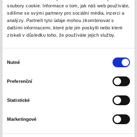
soubory cookie. Informace o tom, jak náš web používáte,
sdílíme se svými partnery pro sociální média, inzerci a
analýzy. Partneři tyto údaje mohou zkombinovat s
Bewertungen unserer Kunden
dalšími informacemi, které jste jim poskytli nebo které
získali v důsledku toho, že používáte jejich služby.
Dieses Produkt wurde noch nicht bewertet.
Um eine Bewertung hinzuzufügen, müssen Sie sich
Výběr
Nutné
einloggen.
souhlasu
Preferenční
Bewerten Sie das Produkt
Statistické
Empfohlenes Zubehör
Marketingové