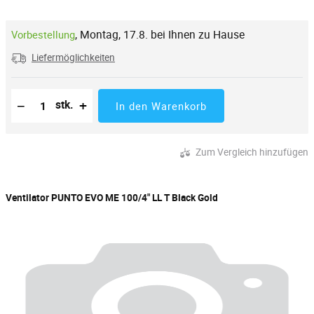
,
Montag, 17.8. bei Ihnen zu Hause
Vorbestellung
Liefermöglichkeiten
Reduzierung der Menge
Anzahl der Stücke
Erhöhung der Menge
−
+
stk.
In den Warenkorb
Zum Vergleich hinzufügen
Ventilator PUNTO EVO ME 100/4" LL T Black Gold