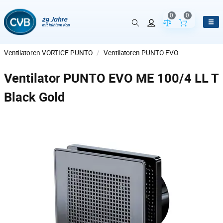
0
0
Vergleich der Pr
Inhalt de
Ventilatoren VORTICE PUNTO
/
Ventilatoren PUNTO EVO
Ventilator PUNTO EVO ME 100/4 LL T
Black Gold