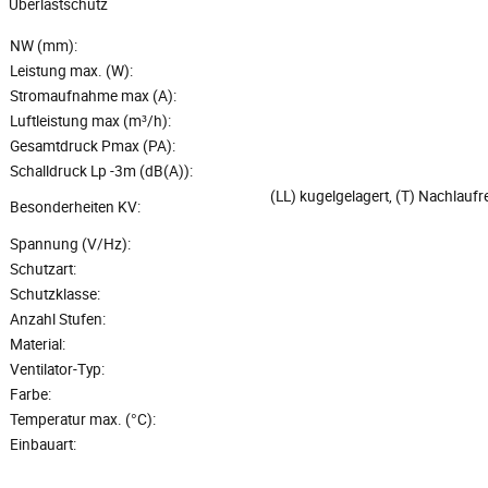
Überlastschutz
NW (mm):
Leistung max. (W):
Stromaufnahme max (A):
Luftleistung max (m³/h):
Gesamtdruck Pmax (PA):
Schalldruck Lp -3m (dB(A)):
(LL) kugelgelagert, (T) Nachlaufr
Besonderheiten KV:
Spannung (V/Hz):
Schutzart:
Schutzklasse:
Anzahl Stufen:
Material:
Ventilator-Typ:
Farbe:
Temperatur max. (°C):
Einbauart: