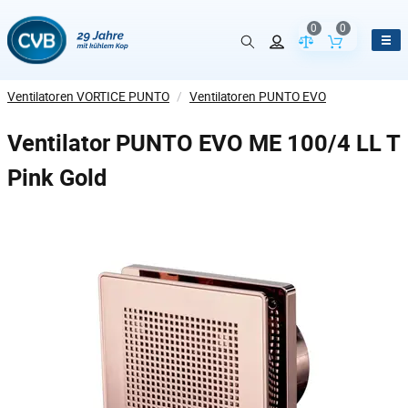
0
0
Vergleich der Pr
Inhalt de
Ventilatoren VORTICE PUNTO
/
Ventilatoren PUNTO EVO
Ventilator PUNTO EVO ME 100/4 LL T
Pink Gold