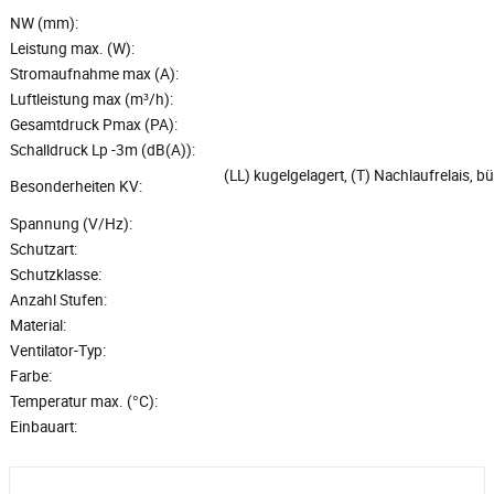
NW (mm):
Leistung max. (W):
Stromaufnahme max (A):
Luftleistung max (m³/h):
Gesamtdruck Pmax (PA):
Schalldruck Lp -3m (dB(A)):
(LL) kugelgelagert, (T) Nachlaufrelais, 
Besonderheiten KV:
Spannung (V/Hz):
Schutzart:
Schutzklasse:
Anzahl Stufen:
Material:
Ventilator-Typ:
Farbe:
Temperatur max. (°C):
Einbauart: