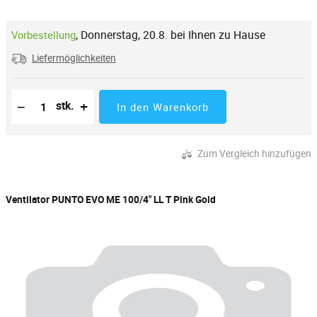
,
Donnerstag, 20.8. bei Ihnen zu Hause
Vorbestellung
Liefermöglichkeiten
Reduzierung der Menge
Anzahl der Stücke
Erhöhung der Menge
−
+
stk.
In den Warenkorb
Zum Vergleich hinzufügen
Ventilator PUNTO EVO ME 100/4" LL T Pink Gold