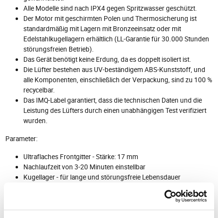
Alle Modelle sind nach IPX4 gegen Spritzwasser geschützt.
Der Motor mit geschirmten Polen und Thermosicherung ist
standardmäßig mit Lagern mit Bronzeeinsatz oder mit
Edelstahlkugellagern erhältlich (LL-Garantie für 30.000 Stunden
störungsfreien Betrieb).
Das Gerät benötigt keine Erdung, da es doppelt isoliert ist.
Die Lüfter bestehen aus UV-beständigem ABS-Kunststoff, und
alle Komponenten, einschließlich der Verpackung, sind zu 100 %
recycelbar.
Das IMQ-Label garantiert, dass die technischen Daten und die
Leistung des Lüfters durch einen unabhängigen Test verifiziert
wurden.
Parameter:
Ultraflaches Frontgitter - Stärke: 17 mm
Nachlaufzeit von 3-20 Minuten einstellbar
Kugellager - für lange und störungsfreie Lebensdauer
Gehäuse aus selbstverlöschendem V0 ABS - Kunststoff
Integrierte Rückschlagklappe auf dem Auftrieb
Decken-/Wandmontage
Zum Einbau in Rohre oder Schächte