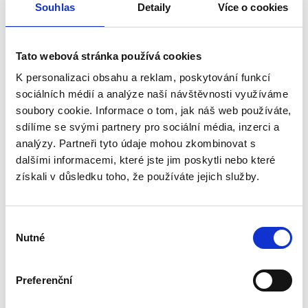
Souhlas
Detaily
Více o cookies
NW 100
Max. zul. Umgebungstemperatur 50°C
Lautstärke: 31,0 dB (A)
Tato webová stránka používá cookies
Stromverbrauch : 15W
Das Gerät nicht muss geerdet sein - Doppelisolation
K personalizaci obsahu a reklam, poskytování funkcí
Schutzart IPX4 - Schutz gegen allseitiges Spritzwasser
sociálních médií a analýze naší návštěvnosti využíváme
Farbe : weiß
soubory cookie. Informace o tom, jak náš web používáte,
Gewicht: 0,51 kg
sdílíme se svými partnery pro sociální média, inzerci a
Abmessungen : 159x159x77 mm
analýzy. Partneři tyto údaje mohou zkombinovat s
dalšími informacemi, které jste jim poskytli nebo které
získali v důsledku toho, že používáte jejich služby.
Herunterladen
Výběr
Nutné
souhlasu
Bewertungen unserer Kunden
Preferenční
Dieses Produkt wurde noch nicht bewertet.