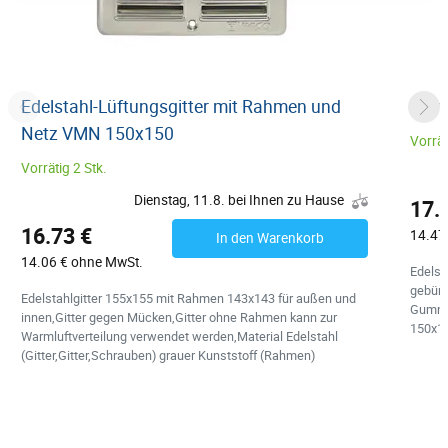
Edelstahl-Lüftungsgitter mit Rahmen und
Schw
Netz VMN 150x150
Vorrät
Vorrätig 2 Stk.
Dienstag, 11.8. bei Ihnen zu Hause
17.
16.73 €
14.47
In den Warenkorb
14.06 € ohne MwSt.
Edelst
gebürs
Edelstahlgitter 155x155 mit Rahmen 143x143 für außen und
Gummi
innen,Gitter gegen Mücken,Gitter ohne Rahmen kann zur
150x1
Warmluftverteilung verwendet werden,Material Edelstahl
(Gitter,Gitter,Schrauben) grauer Kunststoff (Rahmen)