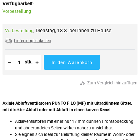
Verfügbarkeit:
Vorbestellung
,
Dienstag, 18.8. bei Ihnen zu Hause
Vorbestellung
Liefermöglichkeiten
Reduzierung der Menge
Anzahl der Stücke
Erhöhung der Menge
−
+
stk.
In den Warenkorb
Zum Vergleich hinzufügen
Axiale Abluftventilatoren PUNTO FILO (MF) mit ultradünnem Gitter,
mit direkter Abluft oder mit Abluft in einen kurzen Kanal
Axialventilatoren mit einer nur 17 mm dünnen Frontabdeckung
und abgerundeten Seiten wirken nahezu unsichtbar.
Sie eignen sich ideal zur Belüftung kleiner Räume in Wohn- oder