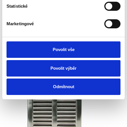
Statistické
Um eine Bewertung hinzuzufügen, müssen Sie sich
einloggen.
Marketingové
Bewerten Sie das Produkt
Povolit vše
Empfohlenes Zubehör
Povolit výběr
Odmítnout