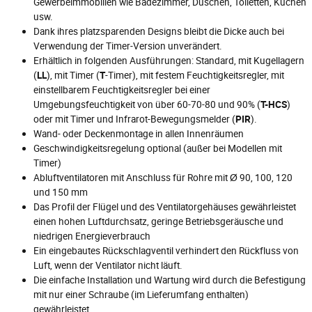
Gewerbeimmobilien wie Badezimmer, Duschen, Toiletten, Küchen
usw.
Dank ihres platzsparenden Designs bleibt die Dicke auch bei
Verwendung der Timer-Version unverändert.
Erhältlich in folgenden Ausführungen: Standard, mit Kugellagern
(
LL
), mit Timer (
T
-Timer), mit festem Feuchtigkeitsregler, mit
einstellbarem Feuchtigkeitsregler bei einer
Umgebungsfeuchtigkeit von über 60-70-80 und 90% (
T-HCS
)
oder mit Timer und Infrarot-Bewegungsmelder (
PIR
).
Wand- oder Deckenmontage in allen Innenräumen
Geschwindigkeitsregelung optional (außer bei Modellen mit
Timer)
Abluftventilatoren mit Anschluss für Rohre mit Ø 90, 100, 120
und 150 mm
Das Profil der Flügel und des Ventilatorgehäuses gewährleistet
einen hohen Luftdurchsatz, geringe Betriebsgeräusche und
niedrigen Energieverbrauch
Ein eingebautes Rückschlagventil verhindert den Rückfluss von
Luft, wenn der Ventilator nicht läuft.
Die einfache Installation und Wartung wird durch die Befestigung
mit nur einer Schraube (im Lieferumfang enthalten)
gewährleistet.