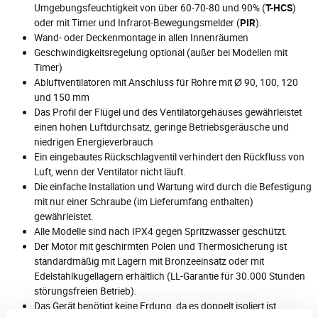
Umgebungsfeuchtigkeit von über 60-70-80 und 90% (
T-HCS
)
oder mit Timer und Infrarot-Bewegungsmelder (
PIR
).
Wand- oder Deckenmontage in allen Innenräumen
Geschwindigkeitsregelung optional (außer bei Modellen mit
Timer)
Abluftventilatoren mit Anschluss für Rohre mit Ø 90, 100, 120
und 150 mm
Das Profil der Flügel und des Ventilatorgehäuses gewährleistet
einen hohen Luftdurchsatz, geringe Betriebsgeräusche und
niedrigen Energieverbrauch
Ein eingebautes Rückschlagventil verhindert den Rückfluss von
Luft, wenn der Ventilator nicht läuft.
Die einfache Installation und Wartung wird durch die Befestigung
mit nur einer Schraube (im Lieferumfang enthalten)
gewährleistet.
Alle Modelle sind nach IPX4 gegen Spritzwasser geschützt.
Der Motor mit geschirmten Polen und Thermosicherung ist
standardmäßig mit Lagern mit Bronzeeinsatz oder mit
Edelstahlkugellagern erhältlich (LL-Garantie für 30.000 Stunden
störungsfreien Betrieb).
Das Gerät benötigt keine Erdung, da es doppelt isoliert ist.