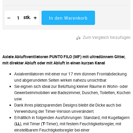
Reduzierung der Menge
Anzahl der Stücke
Erhöhung der Menge
−
+
stk.
In den Warenkorb
Zum Vergleich hinzufügen
Axiale Abluftventilatoren PUNTO FILO (MF) mit ultradünnem Gitter,
mit direkter Abluft oder mit Abluft in einen kurzen Kanal
Axialventilatoren mit einer nur 17 mm dünnen Frontabdeckung
und abgerundeten Seiten wirken nahezu unsichtbar.
Sie eignen sich ideal zur Belüftung kleiner Räume in Wohn- oder
Gewerbeimmobilien wie Badezimmer, Duschen, Toiletten, Küchen
usw.
Dank ihres platzsparenden Designs bleibt die Dicke auch bei
Verwendung der Timer-Version unverändert.
Erhältlich in folgenden Ausführungen: Standard, mit Kugellagern
(
LL
), mit Timer (
T
-Timer), mit festem Feuchtigkeitsregler, mit
einstellbarem Feuchtigkeitsregler bei einer