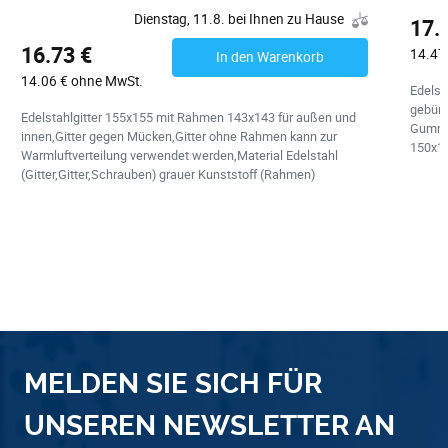
Dienstag, 11.8. bei Ihnen zu Hause
17.
16.73 €
14.47
In den Warenkorb
14.06 € ohne MwSt.
Edelst
gebürs
Edelstahlgitter 155x155 mit Rahmen 143x143 für außen und
Gummi
innen,Gitter gegen Mücken,Gitter ohne Rahmen kann zur
150x1
Warmluftverteilung verwendet werden,Material Edelstahl
(Gitter,Gitter,Schrauben) grauer Kunststoff (Rahmen)
MELDEN SIE SICH FÜR
UNSEREN NEWSLETTER AN