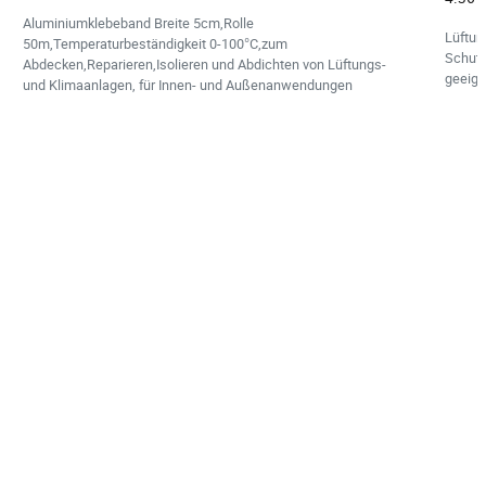
Aluminiumklebeband Breite 5cm,Rolle
Lüftun
50m,Temperaturbeständigkeit 0-100°C,zum
Schutz
Abdecken,Reparieren,Isolieren und Abdichten von Lüftungs-
geeign
und Klimaanlagen, für Innen- und Außenanwendungen