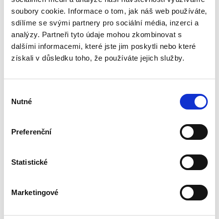
Herunterladen
soubory cookie. Informace o tom, jak náš web používáte,
sdílíme se svými partnery pro sociální média, inzerci a
analýzy. Partneři tyto údaje mohou zkombinovat s
dalšími informacemi, které jste jim poskytli nebo které
získali v důsledku toho, že používáte jejich služby.
Bewertungen unserer Kunden
Dieses Produkt wurde noch nicht bewertet.
Výběr
Nutné
souhlasu
Um eine Bewertung hinzuzufügen, müssen Sie sich
einloggen.
Preferenční
Bewerten Sie das Produkt
Statistické
Marketingové
Empfohlenes Zubehör