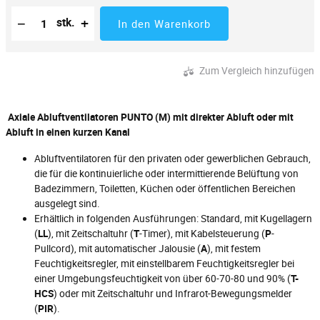
Reduzierung der Menge
Anzahl der Stücke
Erhöhung der Menge
−
+
stk.
In den Warenkorb
Zum Vergleich hinzufügen
Axiale Abluftventilatoren PUNTO (M) mit direkter Abluft oder mit
Abluft in einen kurzen Kanal
Abluftventilatoren für den privaten oder gewerblichen Gebrauch,
die für die kontinuierliche oder intermittierende Belüftung von
Badezimmern, Toiletten, Küchen oder öffentlichen Bereichen
ausgelegt sind.
Erhältlich in folgenden Ausführungen: Standard, mit Kugellagern
(
LL
), mit Zeitschaltuhr (
T
-Timer), mit Kabelsteuerung (
P
-
Pullcord), mit automatischer Jalousie (
A
), mit festem
Feuchtigkeitsregler, mit einstellbarem Feuchtigkeitsregler bei
einer Umgebungsfeuchtigkeit von über 60-70-80 und 90% (
T-
HCS
) oder mit Zeitschaltuhr und Infrarot-Bewegungsmelder
(
PIR
).