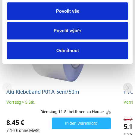
Povolit vše
Povolit výběr
Odmítnout
Alu-Klebeband P01A 5cm/50m
PVC 
Vorrätig > 5 Stk.
Vorrät
Dienstag, 11.8. bei Ihnen zu Hause
5.77 
8.45 €
In den Warenkorb
5.1
7.10 € ohne MwSt.
4.36 