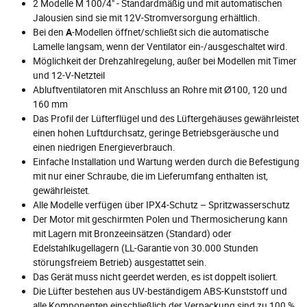
2 Modelle M 100/4" - Standardmäßig und mit automatischen
Jalousien sind sie mit 12V-Stromversorgung erhältlich.
Bei den
A
-Modellen öffnet/schließt sich die automatische
Lamelle langsam, wenn der Ventilator ein-/ausgeschaltet wird.
Möglichkeit der Drehzahlregelung, außer bei Modellen mit Timer
und 12-V-Netzteil
Abluftventilatoren mit Anschluss an Rohre mit Ø100, 120 und
160 mm
Das Profil der Lüfterflügel und des Lüftergehäuses gewährleistet
einen hohen Luftdurchsatz, geringe Betriebsgeräusche und
einen niedrigen Energieverbrauch.
Einfache Installation und Wartung werden durch die Befestigung
mit nur einer Schraube, die im Lieferumfang enthalten ist,
gewährleistet.
Alle Modelle verfügen über IPX4-Schutz – Spritzwasserschutz
Der Motor mit geschirmten Polen und Thermosicherung kann
mit Lagern mit Bronzeeinsätzen (Standard) oder
Edelstahlkugellagern (LL-Garantie von 30.000 Stunden
störungsfreiem Betrieb) ausgestattet sein.
Das Gerät muss nicht geerdet werden, es ist doppelt isoliert.
Die Lüfter bestehen aus UV-beständigem ABS-Kunststoff und
alle Komponenten einschließlich der Verpackung sind zu 100 %