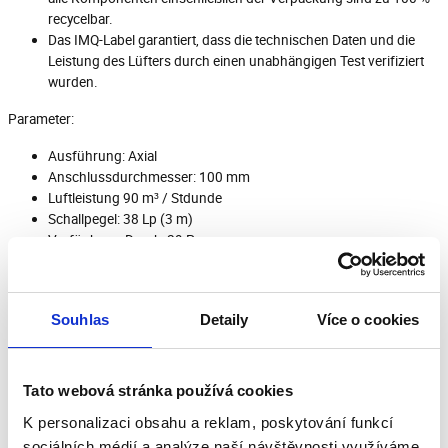
recycelbar.
Das IMQ-Label garantiert, dass die technischen Daten und die
Leistung des Lüfters durch einen unabhängigen Test verifiziert
wurden.
Parameter:
Ausführung: Axial
Anschlussdurchmesser: 100 mm
Luftleistung 90 m³ / Stdunde
Schallpegel: 38 Lp (3 m)
Verfügbarer Druck: 29 Pa
Automatische Jalousien: Nein
Zeitschaltuhr: Nein
Kugellager: Nein
Souhlas
Detaily
Více o cookies
Decken-/Wandmontage: Ja
max. Betriebstemperatur: 50 °C
Elektrische Leistung 18 W
Schutzart: IPX4
Tato webová stránka používá cookies
K personalizaci obsahu a reklam, poskytování funkcí
sociálních médií a analýze naší návštěvnosti využíváme