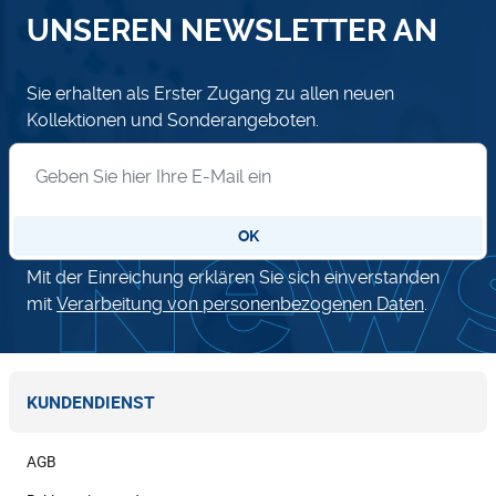
UNSEREN NEWSLETTER AN
Sie erhalten als Erster Zugang zu allen neuen
Kollektionen und Sonderangeboten.
Anmeldung zum Newsletter
OK
Mit der Einreichung erklären Sie sich einverstanden
mit
Verarbeitung von personenbezogenen Daten
.
KUNDENDIENST
AGB