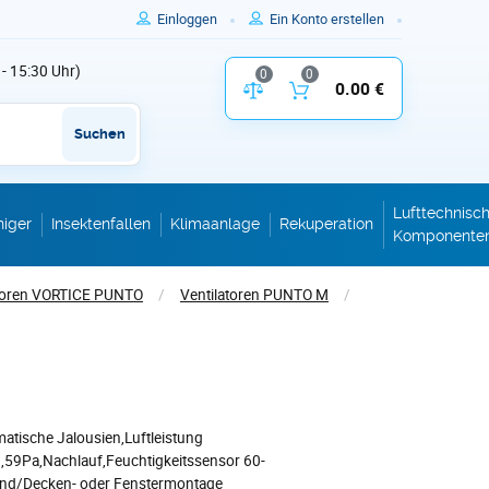
Einloggen
Ein Konto erstellen
 - 15:30 Uhr)
0
0
Vergleich der Produktparameter
0.00 €
Inhalt des W
Suchen
Lufttechnisc
niger
Insektenfallen
Klimaanlage
Rekuperation
Komponente
atoren VORTICE PUNTO
/
Ventilatoren PUNTO M
/
matische Jalousien,Luftleistung
59Pa,Nachlauf,Feuchtigkeitssensor 60-
and/Decken- oder Fenstermontage