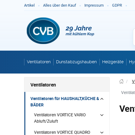
Ge
Artikel
Alles über den Kauf
Impressum
GDPR
Ventilatoren
Dunstabzugshauben
Heizgeräte
Hy
/
V
Ventilatoren
Ventil
Ventilatoren für HAUSHALT,KÜCHE &
BÄDER
Ven
Ventilatoren VORTICE VARIO
Abluft/Zuluft
Ventilatoren VORTICE QUADRO