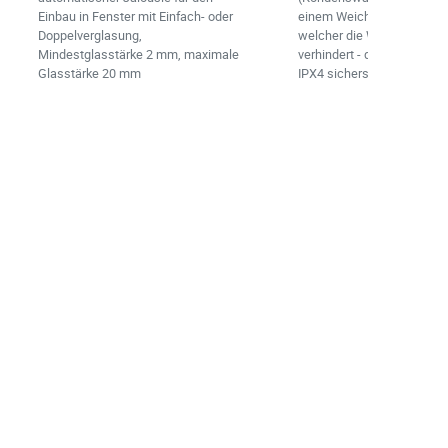
Einbau in Fenster mit Einfach- oder
einem Weichgummi hergest
Doppelverglasung,
welcher die Wassersicker
Mindestglasstärke 2 mm, maximale
verhindert - den Ventilator
Glasstärke 20 mm
IPX4 sicherstellen.