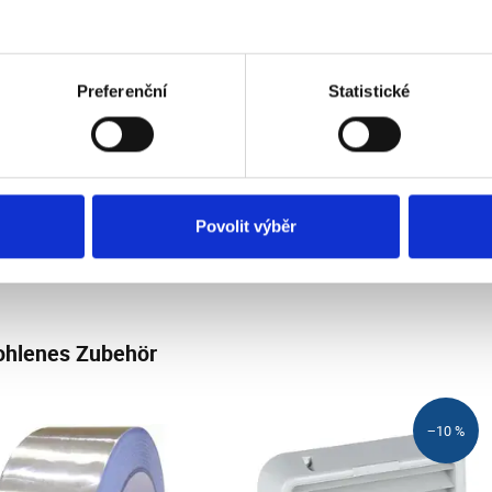
ertungen unserer Kunden
Preferenční
Statistické
eses Produkt wurde noch nicht bewertet.
Povolit výběr
hlenes Zubehör
−10 %