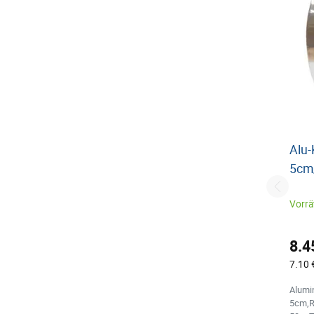
Alu
5cm
Vorrät
8.4
7.10 
Alumi
5cm,R