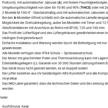
Pullcord), mit automatischer Jalousie (
A
), mit festem Feuchtigkeitsregler,
Umgebungsfeuchtigkeit von über 60-70-80 und 90% (
T-HCS
) oder mit Z
2 Modelle M 100/4" - Standardmäßig und mit automatischen Jalousien si
Bei den
A
-Modellen öffnet/schließt sich die automatische Lamelle langsa
Möglichkeit der Drehzahlregelung, außer bei Modellen mit Timer und 12-V
Abluftventilatoren mit Anschluss an Rohre mit Ø100, 120 und 160 mm
Das Profil der Lüfterflügel und des Lüftergehäuses gewährleistet einen
niedrigen Energieverbrauch.
Einfache Installation und Wartung werden durch die Befestigung mit nur e
gewährleistet.
Alle Modelle verfügen über IPX4-Schutz – Spritzwasserschutz
Der Motor mit geschirmten Polen und Thermosicherung kann mit Lagern
Edelstahlkugellagern (LL-Garantie von 30.000 Stunden störungsfreiem Bet
Das Gerät muss nicht geerdet werden, es ist doppelt isoliert.
Die Lüfter bestehen aus UV-beständigem ABS-Kunststoff und alle Kompo
recycelbar.
Das IMQ-Label garantiert, dass die technischen Daten und die Leistung de
wurden.
meter:
Ausführung: Axial