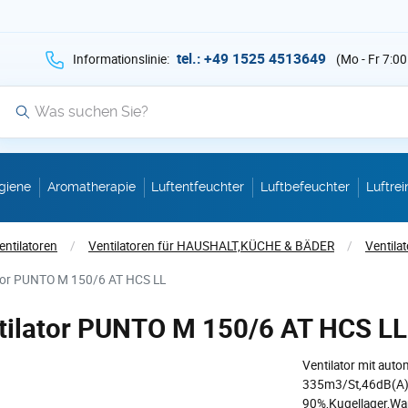
hen Sie auf Suche mit der Taste v als Suche
tel.: +49 1525 4513649
Informationslinie:
(Mo - Fr 7:00
Suche
giene
Aromatherapie
Luftentfeuchter
Luftbefeuchter
Luftrei
entilatoren
/
Ventilatoren für HAUSHALT,KÜCHE & BÄDER
/
Ventil
ator PUNTO M 150/6 AT HCS LL
tilator PUNTO M 150/6 AT HCS LL
Ventilator mit auto
335m3/St,46dB(A),
90%,Kugellager,W