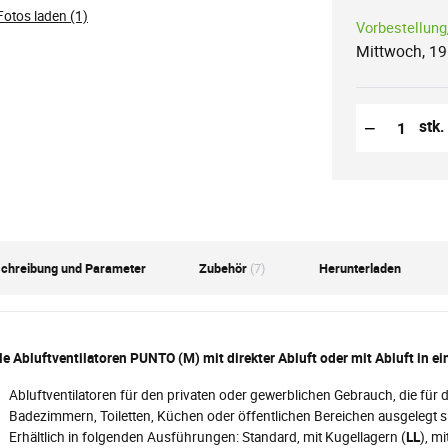
Fotos laden (1)
Vorbestellung
Mittwoch, 19
Reduzierung
Anzahl der S
−
stk.
chreibung und Parameter
Zubehör
(7)
Herunterladen
le Abluftventilatoren PUNTO (M) mit direkter Abluft oder mit Abluft in e
Abluftventilatoren für den privaten oder gewerblichen Gebrauch, die für d
Badezimmern, Toiletten, Küchen oder öffentlichen Bereichen ausgelegt s
Erhältlich in folgenden Ausführungen: Standard, mit Kugellagern (
LL
), mi