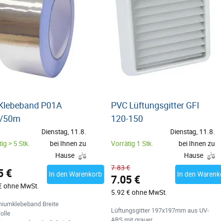
-Klebeband P01A
PVC Lüftungsgitter GFI
/50m
120-150
Dienstag, 11.8.
Dienstag, 11.8.
ig > 5 Stk.
bei Ihnen zu
Vorrätig 1 Stk.
bei Ihnen zu
Hause
Hause
7.83 €
5 €
In den Warenkorb
In den Warenk
7.05 €
€ ohne MwSt.
5.92 € ohne MwSt.
niumklebeband Breite
Lüftungsgitter 197x197mm aus UV-
olle
ABS mit grauer