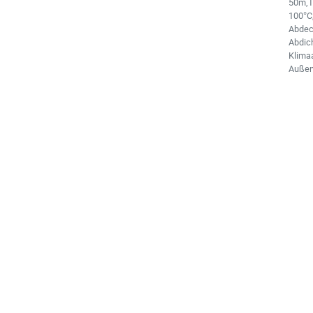
50m,T
100°C
Abdec
Abdic
Klimaa
Auße