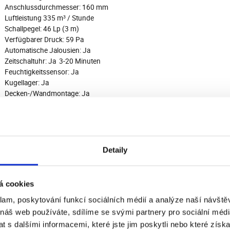
Anschlussdurchmesser: 160 mm
Luftleistung 335 m³ / Stunde
Schallpegel: 46 Lp (3 m)
Verfügbarer Druck: 59 Pa
Automatische Jalousien: Ja
Zeitschaltuhr: Ja 3-20 Minuten
Feuchtigkeitssensor: Ja
Kugellager: Ja
Decken-/Wandmontage: Ja
max. Betriebstemperatur: 50 °C
Elektrische Leistung 30 W
Schutzart: IPX4
Detaily
unterladen
á cookies
klam, poskytování funkcí sociálních médií a analýze naší návšt
 náš web používáte, sdílíme se svými partnery pro sociální média
 s dalšími informacemi, které jste jim poskytli nebo které získa