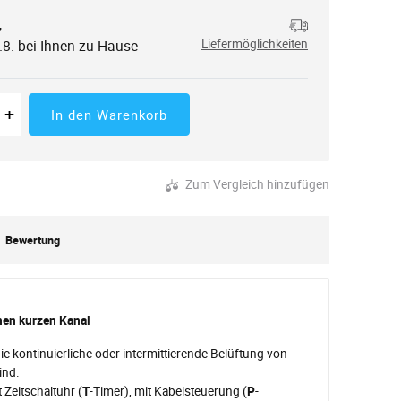
,
.8. bei Ihnen zu Hause
Liefermöglichkeiten
 der Menge
tücke
Erhöhung der Menge
+
In den Warenkorb
Zum Vergleich hinzufügen
Bewertung
inen kurzen Kanal
ie kontinuierliche oder intermittierende Belüftung von
ind.
t Zeitschaltuhr (
T
-Timer), mit Kabelsteuerung (
P
-