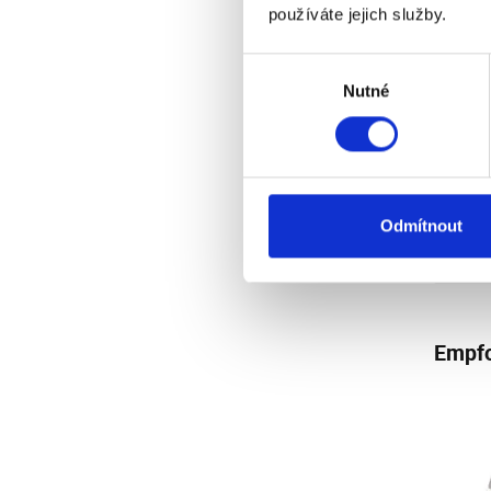
používáte jejich služby.
Bew
Výběr
Nutné
souhlasu
Di
Odmítnout
Empfo