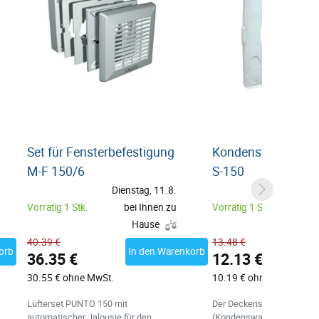
Set für Fensterbefestigung
Kondenswasserdic
M-F 150/6
S-150
Dienstag, 11.8.
Diens
Vorrätig 1 Stk.
bei Ihnen zu
Vorrätig 1 Stk.
be
Hause
40.39 €
13.48 €
orb
In den Warenkorb
I
36.35 €
12.13 €
30.55 € ohne MwSt.
10.19 € ohne MwSt.
Lüfterset PUNTO 150 mit
Der Deckensatz
automatischer Jalousie für den
(Kondenswasserdichtung)