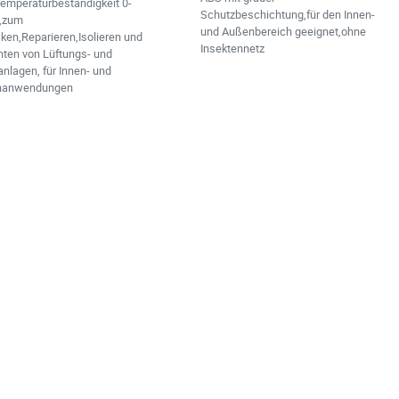
emperaturbeständigkeit 0-
Schutzbeschichtung,für den Innen-
,zum
und Außenbereich geeignet,ohne
ken,Reparieren,Isolieren und
Insektennetz
hten von Lüftungs- und
nlagen, für Innen- und
nanwendungen