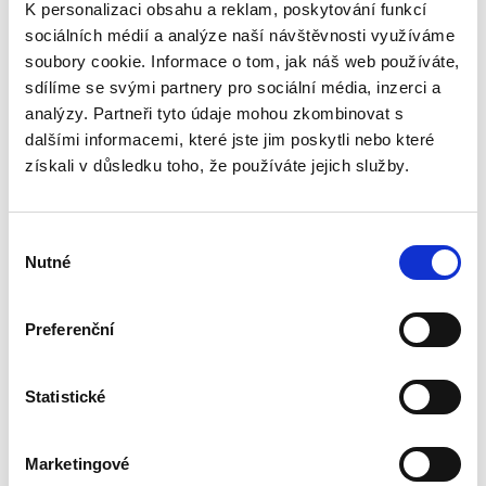
K personalizaci obsahu a reklam, poskytování funkcí
Empfohlenes Zubehör
sociálních médií a analýze naší návštěvnosti využíváme
soubory cookie. Informace o tom, jak náš web používáte,
sdílíme se svými partnery pro sociální média, inzerci a
analýzy. Partneři tyto údaje mohou zkombinovat s
dalšími informacemi, které jste jim poskytli nebo které
získali v důsledku toho, že používáte jejich služby.
Výběr
Nutné
souhlasu
Preferenční
Alu-Klebeband P01A 5cm/50m
PVC 
Statistické
Vorrätig > 5 Stk.
Vorrät
Marketingové
Dienstag, 11.8. bei Ihnen zu Hause