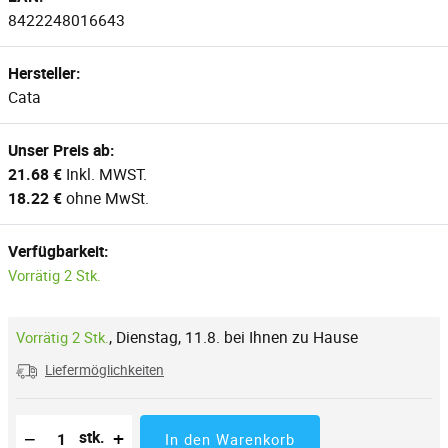
8422248016643
Hersteller:
Cata
Unser Preis ab:
21.68 €
Inkl. MWST.
18.22 €
ohne MwSt.
Verfügbarkeit:
Vorrätig 2 Stk.
,
Dienstag, 11.8. bei Ihnen zu Hause
Vorrätig 2 Stk.
Liefermöglichkeiten
Reduzierung der Menge
Anzahl der Stücke
Erhöhung der Menge
−
+
stk.
In den Warenkorb