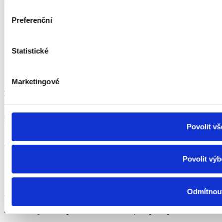
+49 1525 4513649
Preferenční
Mo - Fr 7:00 - 15:30 Uhr
Statistické
recepce@cvb.cz
Marketingové
Zahlungsmöglichkeiten:
Povolit vš
Povolit výb
Odmítnou
© 1997–2026 CVB GmbH Alle Rechte vorbehalten
®
inspirum
inspishop
Entwicklungen in
, der Online Shop
.