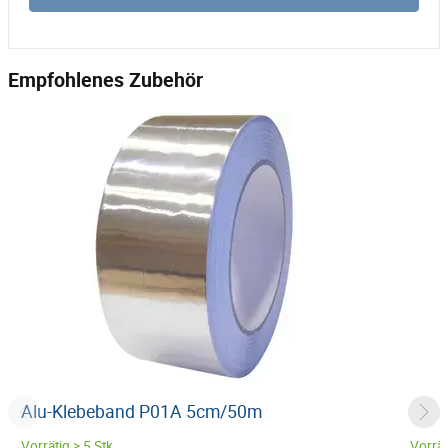
Empfohlenes Zubehör
Alu-Klebeband P01A 5cm/50m
Meta
Vorrätig > 5 Stk.
Vorrät