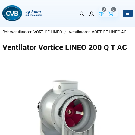
0
0
Vergleich der Pr
Inhalt de
Rohrventilatoren VORTICE LINEO
/
Ventilatoren VORTICE LINEO AC
Ventilator Vortice LINEO 200 Q T AC