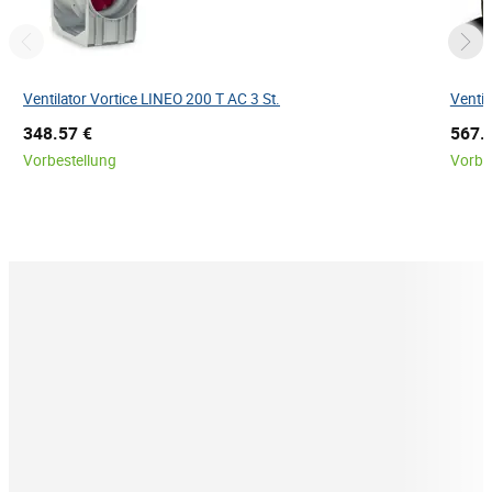
Ventilator Vortice LINEO 200 T AC 3 St.
Ventil
348.57 €
567.
Vorbestellung
Vorbe