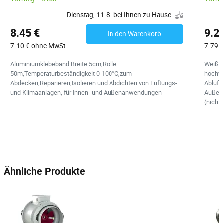
Dienstag, 11.8. bei Ihnen zu Hause
8.45 €
9.2
In den Warenkorb
7.10 € ohne MwSt.
7.79 
Aluminiumklebeband Breite 5cm,Rolle
Weiß L
50m,Temperaturbeständigkeit 0-100°C,zum
hochwe
Abdecken,Reparieren,Isolieren und Abdichten von Lüftungs-
Abluft
und Klimaanlagen, für Innen- und Außenanwendungen
Außen.
(nicht
Ähnliche Produkte