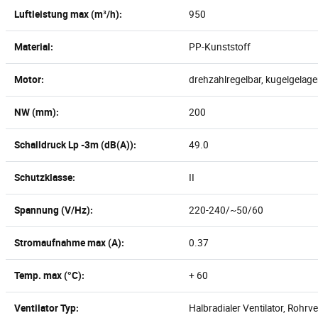
Luftleistung max (m³/h):
950
Material:
PP-Kunststoff
Motor:
drehzahlregelbar, kugelgelage
NW (mm):
200
Schalldruck Lp -3m (dB(A)):
49.0
Schutzklasse:
II
Spannung (V/Hz):
220-240/~50/60
Stromaufnahme max (A):
0.37
Temp. max (°C):
+ 60
Ventilator Typ:
Halbradialer Ventilator, Rohrve