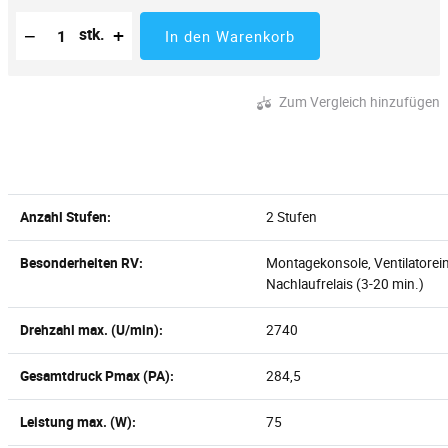
Reduzierung der Menge
Anzahl der Stücke
Erhöhung der Menge
−
+
stk.
In den Warenkorb
Zum Vergleich hinzufügen
Anzahl Stufen:
2 Stufen
Besonderheiten RV:
Montagekonsole, Ventilatorein
Nachlaufrelais (3-20 min.)
Drehzahl max. (U/min):
2740
Gesamtdruck Pmax (PA):
284,5
Leistung max. (W):
75