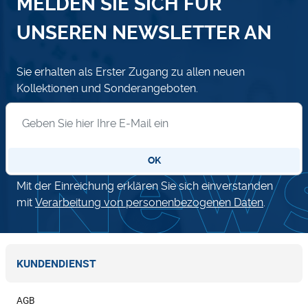
MELDEN SIE SICH FÜR
UNSEREN NEWSLETTER AN
Sie erhalten als Erster Zugang zu allen neuen
Kollektionen und Sonderangeboten.
Anmeldung zum Newsletter
OK
Mit der Einreichung erklären Sie sich einverstanden
mit
Verarbeitung von personenbezogenen Daten
.
KUNDENDIENST
AGB