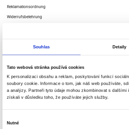
Reklamationsordnung
Widerrufsbelehrung
Datenschutzerklärung
Kundemeinungen
Souhlas
Detaily
Anmelden
Tato webová stránka používá cookies
Warenkorb anzeigen
K personalizaci obsahu a reklam, poskytování funkcí sociál
soubory cookie. Informace o tom, jak náš web používáte, sdí
Kontofuhrung
a analýzy. Partneři tyto údaje mohou zkombinovat s dalšími i
Meine Bestellung
získali v důsledku toho, že používáte jejich služby.
Frangen Sie uns!
Výběr
Nutné
souhlasu
KONTAKT