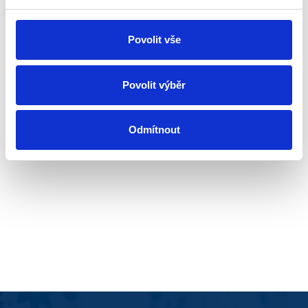
Povolit vše
Povolit výběr
Odmítnout