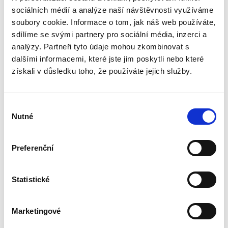
Dieses Produkt wurde noch nicht bewertet.
sociálních médií a analýze naší návštěvnosti využíváme
soubory cookie. Informace o tom, jak náš web používáte,
Um eine Bewertung hinzuzufügen, müssen Sie sich
sdílíme se svými partnery pro sociální média, inzerci a
einloggen.
analýzy. Partneři tyto údaje mohou zkombinovat s
dalšími informacemi, které jste jim poskytli nebo které
získali v důsledku toho, že používáte jejich služby.
Bewerten Sie das Produkt
Výběr
Nutné
souhlasu
Preferenční
Statistické
Marketingové