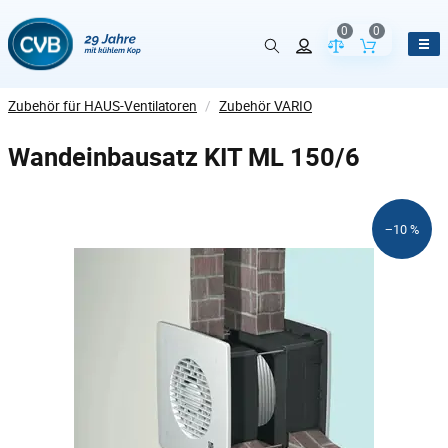
0
0
Vergleich der Pr
Inhalt de
Zubehör für HAUS-Ventilatoren
/
Zubehör VARIO
Wandeinbausatz KIT ML 150/6
−10 %