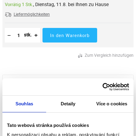
,
Dienstag, 11.8. bei Ihnen zu Hause
Vorrätig 1 Stk.
Liefermöglichkeiten
Reduzierung der Menge
Anzahl der Stücke
Erhöhung der Menge
−
+
stk.
In den Warenkorb
Zum Vergleich hinzufügen
Herunterladen
Anleitung Vortice KIT ML
Souhlas
Detaily
Více o cookies
Bewertungen unserer Kunden
Tato webová stránka používá cookies
K personalizaci obsahu a reklam, poskytování funkcí