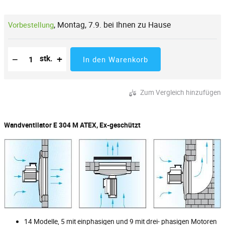
,
Montag, 7.9. bei Ihnen zu Hause
Vorbestellung
Reduzierung der Menge
Anzahl der Stücke
Erhöhung der Menge
−
+
stk.
In den Warenkorb
Zum Vergleich hinzufügen
Wandventilator E 304 M ATEX, Ex-geschützt
14 Modelle, 5 mit einphasigen und 9 mit drei- phasigen Motoren