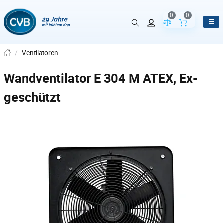
0
0
Vergleich der Pr
Inhalt de
/
Ventilatoren
Wandventilator E 304 M ATEX, Ex-
geschützt