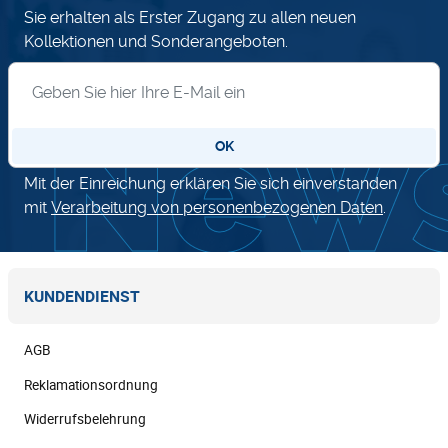
Sie erhalten als Erster Zugang zu allen neuen
Kollektionen und Sonderangeboten.
Anmeldung zum Newsletter
OK
Mit der Einreichung erklären Sie sich einverstanden
mit
Verarbeitung von personenbezogenen Daten
.
KUNDENDIENST
AGB
Reklamationsordnung
Widerrufsbelehrung