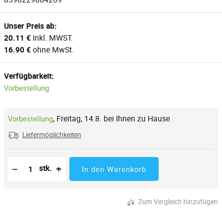
Unser Preis ab:
20.11 €
Inkl. MWST.
16.90 €
ohne MwSt.
Verfügbarkeit:
Vorbestellung
,
Freitag, 14.8. bei Ihnen zu Hause
Vorbestellung
Liefermöglichkeiten
Reduzierung der Menge
Anzahl der Stücke
Erhöhung der Menge
−
+
stk.
In den Warenkorb
Zum Vergleich hinzufügen