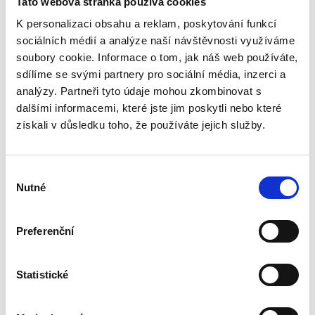
Tato webová stránka používá cookies
K personalizaci obsahu a reklam, poskytování funkcí
sociálních médií a analýze naší návštěvnosti využíváme
soubory cookie. Informace o tom, jak náš web používáte,
sdílíme se svými partnery pro sociální média, inzerci a
analýzy. Partneři tyto údaje mohou zkombinovat s
dalšími informacemi, které jste jim poskytli nebo které
získali v důsledku toho, že používáte jejich služby.
Frontblende AV DRIM glas weiß glänzend
Front
35.61 €
20.1
Vorbestellung
Vorbe
Výběr
Nutné
souhlasu
Preferenční
Statistické