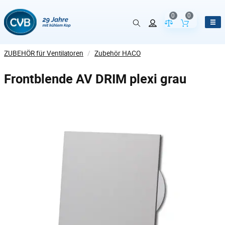
0
0
Vergleich der Pr
Inhalt de
ZUBEHÖR für Ventilatoren
/
Zubehör HACO
Frontblende AV DRIM plexi grau