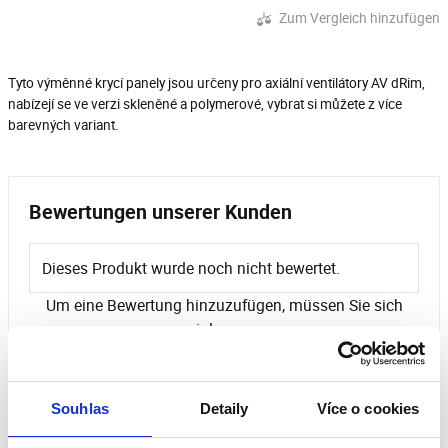
Zum Vergleich hinzufügen
Tyto výměnné krycí panely jsou určeny pro axiální ventilátory AV dRim,
nabízejí se ve verzi skleněné a polymerové, vybrat si můžete z více
barevných variant.
Bewertungen unserer Kunden
Dieses Produkt wurde noch nicht bewertet.
Um eine Bewertung hinzuzufügen, müssen Sie sich
einloggen.
Souhlas
Detaily
Více o cookies
Bewerten Sie das Produkt