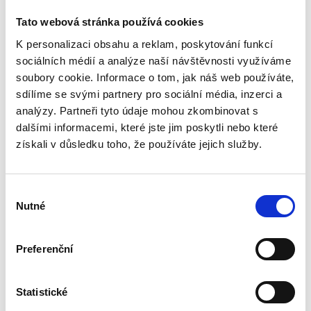
Tato webová stránka používá cookies
Ähnliche Produkte
K personalizaci obsahu a reklam, poskytování funkcí
sociálních médií a analýze naší návštěvnosti využíváme
soubory cookie. Informace o tom, jak náš web používáte,
sdílíme se svými partnery pro sociální média, inzerci a
analýzy. Partneři tyto údaje mohou zkombinovat s
dalšími informacemi, které jste jim poskytli nebo které
získali v důsledku toho, že používáte jejich služby.
Frontblende AV DRIM glas weiß glänzend
Front
Výběr
35.61 €
35.6
Nutné
souhlasu
Vorbestellung
Vorrät
Preferenční
Statistické