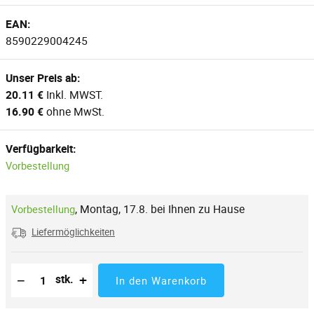
EAN:
8590229004245
Unser Preis ab:
20.11 €
Inkl. MWST.
16.90 €
ohne MwSt.
Verfügbarkeit:
Vorbestellung
,
Montag, 17.8. bei Ihnen zu Hause
Vorbestellung
Liefermöglichkeiten
Reduzierung der Menge
Anzahl der Stücke
Erhöhung der Menge
−
+
stk.
In den Warenkorb