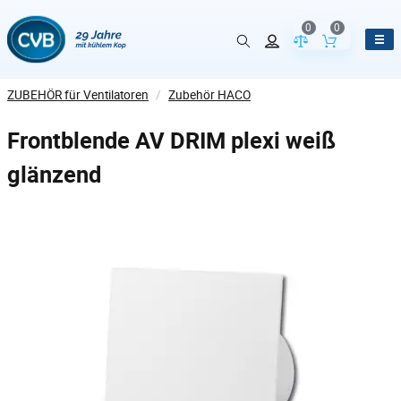
0
0
Vergleich der Pr
Inhalt de
ZUBEHÖR für Ventilatoren
/
Zubehör HACO
Frontblende AV DRIM plexi weiß
glänzend