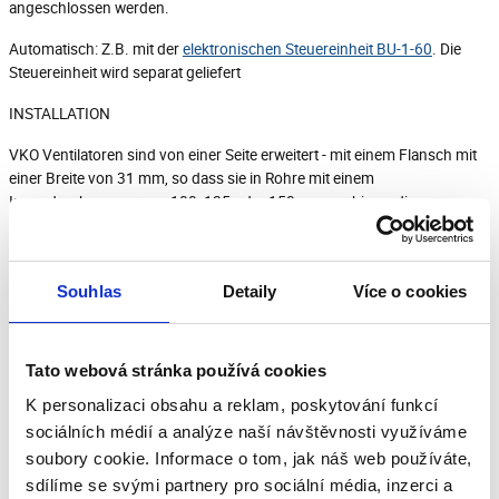
angeschlossen werden.
Automatisch: Z.B. mit der
elektronischen Steuereinheit BU-1-60
. Die
Steuereinheit wird separat geliefert
INSTALLATION
VKO Ventilatoren sind von einer Seite erweitert - mit einem Flansch mit
einer Breite von 31 mm, so dass sie in Rohre mit einem
Innendurchmesser von 100, 125 oder 150mm nur bis zu diesem
Flansch einschuben werden können.Zur Druckerhöhung können zwei
Ventilatoren hintereinander eingebaut werden.
Um einen Lüfter mit einem 12V Niederspannungsmotor an das
Souhlas
Detaily
Více o cookies
220V/50Hz Netz anzuschließen, muss ein Transformator gekauft
werden
Tato webová stránka používá cookies
Technische Daten
K personalizaci obsahu a reklam, poskytování funkcí
Schalldruckpegel: 38 dB/3 m
sociálních médií a analýze naší návštěvnosti využíváme
Gewicht: 410 g
soubory cookie. Informace o tom, jak náš web používáte,
Frequenz: 50/60 Hz
sdílíme se svými partnery pro sociální média, inzerci a
Maximale Temperatur: 40 °C