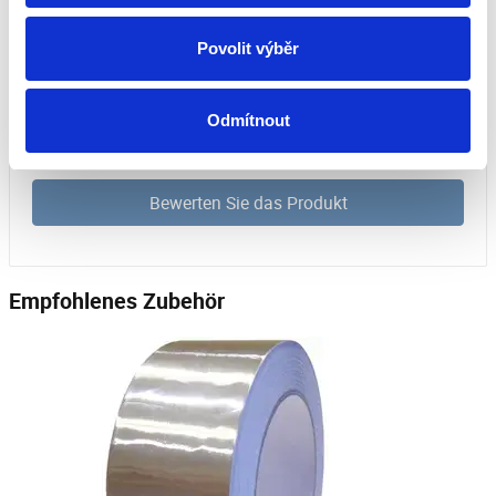
Dieses Produkt wurde noch nicht bewertet.
Povolit výběr
Um eine Bewertung hinzuzufügen, müssen Sie sich
einloggen.
Odmítnout
Bewerten Sie das Produkt
Empfohlenes Zubehör