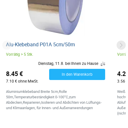
Alu-Klebeband P01A 5cm/50m
Meta
Vorrätig > 5 Stk.
Vorrät
Dienstag, 11.8. bei Ihnen zu Hause
8.45 €
4.2
In den Warenkorb
7.10 € ohne MwSt.
3.56 
Aluminiumklebeband Breite 5cm,Rolle
Weiß L
50m,Temperaturbeständigkeit 0-100°C,zum
hochwe
Abdecken,Reparieren,Isolieren und Abdichten von Lüftungs-
Abluft
und Klimaanlagen, für Innen- und Außenanwendungen
Außen.
(nicht