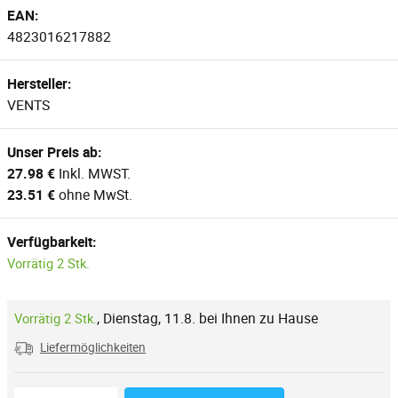
EAN:
4823016217882
Hersteller:
VENTS
Unser Preis ab:
27.98 €
Inkl. MWST.
23.51 €
ohne MwSt.
Verfügbarkeit:
Vorrätig 2 Stk.
,
Dienstag, 11.8. bei Ihnen zu Hause
Vorrätig 2 Stk.
Liefermöglichkeiten
Reduzierung der Menge
Anzahl der Stücke
Erhöhung der Menge