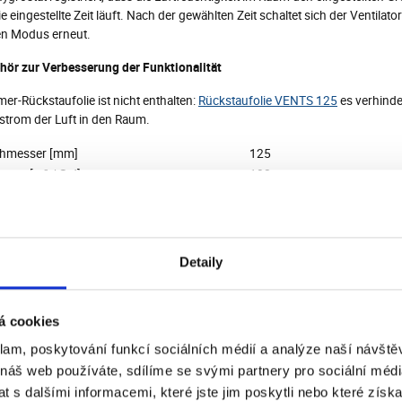
ie eingestellte Zeit läuft. Nach der gewählten Zeit schaltet sich der Ventilat
en Modus erneut.
hör zur Verbesserung der Funktionalität
er-Rückstaufolie ist nicht enthalten:
Rückstaufolie VENTS 125
es verhinde
strom der Luft in den Raum.
hmesser [mm]
125
trom [m³ / Std]
108
scher Druck [Pa]
43
mverbrauch [W]
9,3
hwindigkeit [min]
1830
strom [A]
0,06
Detaily
lldruckpegel [dB / 3m]
31
zart [IP]
34
nung [V]
230
á cookies
uenz [Hz]
50
klam, poskytování funkcí sociálních médií a analýze naší návšt
eratur max [°C]
40
 náš web používáte, sdílíme se svými partnery pro sociální média
r
Ja
 s dalšími informacemi, které jste jim poskytli nebo které získa
htigkeitssensors
Ja