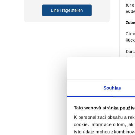
für d
Eine Frage stellen
es d
Zube
Glimm
Rück
Durc
Lufts
Stati
Stro
Gesc
Nenn
Souhlas
Scha
Schut
Span
Tato webová stránka použív
Freq
K personalizaci obsahu a re
Temp
cookie. Informace o tom, jak
Time
tyto údaje mohou zkombinovat
Feuc