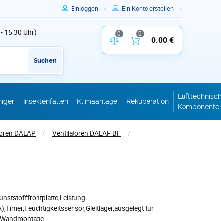
Einloggen
Ein Konto erstellen
 - 15:30 Uhr)
0
0
Vergleich der Produktparameter
0.00 €
Inhalt des W
Suchen
Lufttechnisc
niger
Insektenfallen
Klimaanlage
Rekuperation
Komponente
toren DALAP
/
Ventilatoren DALAP BF
/
unststofffrontplatte,Leistung
Timer,Feuchtigkeitssensor,Gleitlager,ausgelegt für
m,Wandmontage