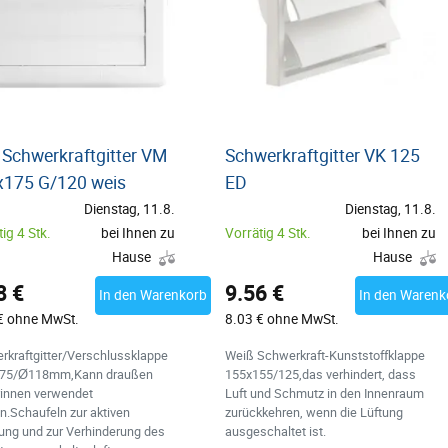
Schwerkraftgitter VM
Schwerkraftgitter VK 125
x175 G/120 weis
ED
Dienstag, 11.8.
Dienstag, 11.8.
ig 4 Stk.
bei Ihnen zu
Vorrätig 4 Stk.
bei Ihnen zu
Hause
Hause
8 €
9.56 €
In den Warenkorb
In den Warenk
€ ohne MwSt.
8.03 € ohne MwSt.
rkraftgitter/Verschlussklappe
Weiß Schwerkraft-Kunststoffklappe
75/Ø118mm,Kann draußen
155x155/125,das verhindert, dass
rinnen verwendet
Luft und Schmutz in den Innenraum
n.Schaufeln zur aktiven
zurückkehren, wenn die Lüftung
tung und zur Verhinderung des
ausgeschaltet ist.