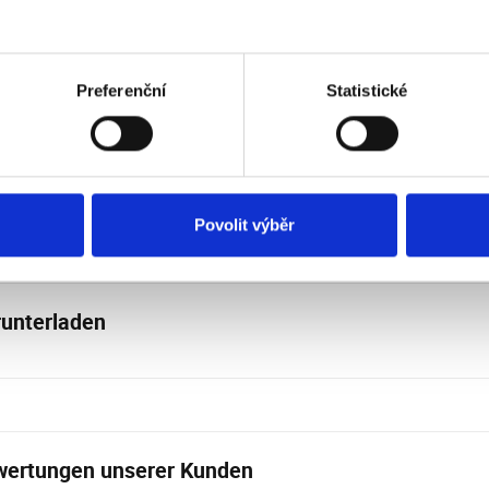
llager
Nein
ifizierungszeichen [CE]
CE
tage
Wand
Preferenční
Statistické
nsdauer
5.000 Std
Povolit výběr
unterladen
ertungen unserer Kunden