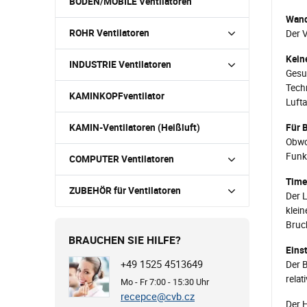
BODEN/MOBILE Ventilatoren
Wan
ROHR Ventilatoren
Der V
Keine
INDUSTRIE Ventilatoren
Gesun
Techn
KAMINKOPFventilator
Luft
KAMIN-Ventilatoren (Heißluft)
Für 
Obwoh
Funkt
COMPUTER Ventilatoren
Time
ZUBEHÖR für Ventilatoren
Der 
klei
Bruch
BRAUCHEN SIE HILFE?
Eins
+49 1525 4513649
Der B
relat
Mo - Fr 7:00 - 15:30 Uhr
recepce@cvb.cz
Der H