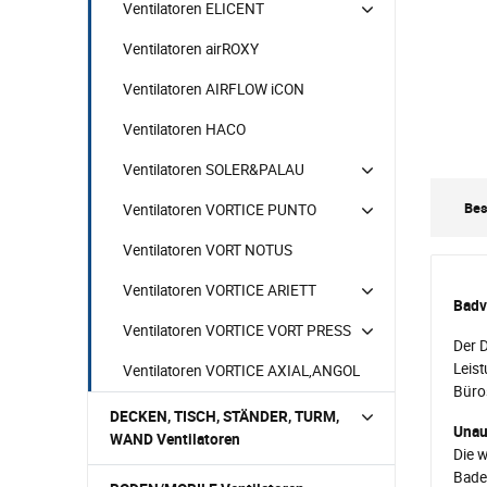
Ventilatoren ELICENT
Ventilatoren airROXY
Ventilatoren AIRFLOW iCON
Ventilatoren HACO
Ventilatoren SOLER&PALAU
Bes
Ventilatoren VORTICE PUNTO
Ventilatoren VORT NOTUS
Ventilatoren VORTICE ARIETT
Badv
Ventilatoren VORTICE VORT PRESS
Der D
Leist
Ventilatoren VORTICE AXIAL,ANGOL
Büros
DECKEN, TISCH, STÄNDER, TURM,
Unau
WAND Ventilatoren
Die w
Badez