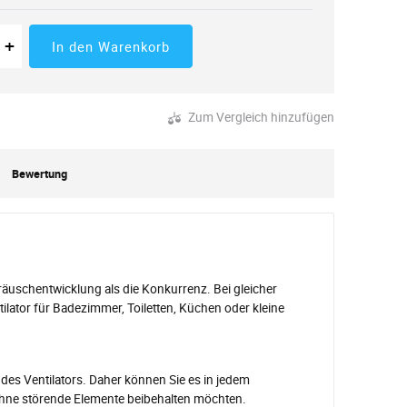
 der Menge
tücke
Erhöhung der Menge
+
In den Warenkorb
Zum Vergleich hinzufügen
Bewertung
eräuschentwicklung als die Konkurrenz. Bei gleicher
tilator für Badezimmer, Toiletten, Küchen oder kleine
 des Ventilators. Daher können Sie es in jedem
l ohne störende Elemente beibehalten möchten.