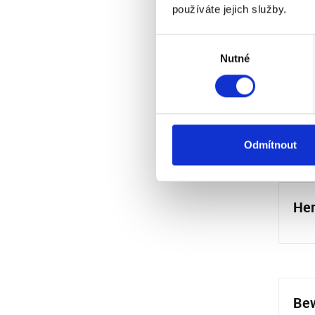
používáte jejich služby.
Kuge
Zert
Výběr
Mon
Nutné
souhlasu
Lebe
Odmítnout
Her
Bew