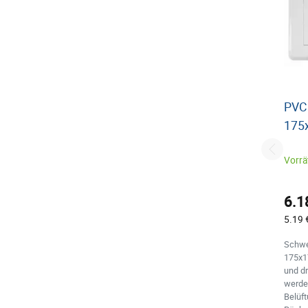
PVC 
175
Vorrät
6.1
5.19 
Schwe
175x1
und d
werde
Belüf