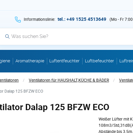
hen Sie auf Suche mit der Taste v als Suche
tel.: +49 1525 4513649
Informationslinie:
(Mo - Fr 7:00
Suche
giene
Aromatherapie
Luftentfeuchter
Luftbefeuchter
Luftrei
entilatoren
/
Ventilatoren für HAUSHALT,KÜCHE & BÄDER
/
Ventila
ator Dalap 125 BFZW ECO
tilator Dalap 125 BFZW ECO
Weißer Lüfter mit K
108m3/Std,31dB(A),
Abstände bis 3,5