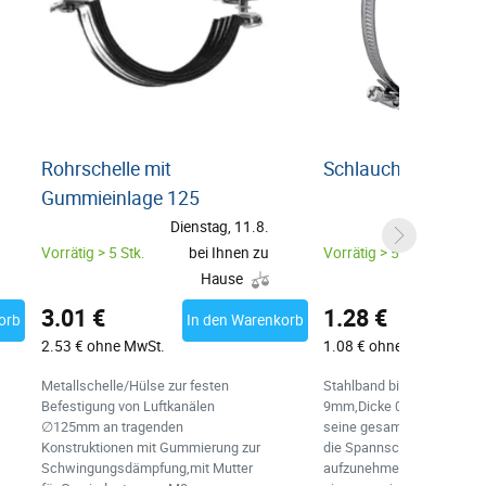
Rohrschelle mit
Schlauchschelle 1
Gummieinlage 125
Dienstag, 11.8.
Diens
Vorrätig > 5 Stk.
bei Ihnen zu
Vorrätig > 5 Stk.
be
Hause
3.01 €
1.28 €
orb
In den Warenkorb
In
2.53 € ohne MwSt.
1.08 € ohne MwSt.
Metallschelle/Hülse zur festen
Stahlband bis max. ∅135
Befestigung von Luftkanälen
9mm,Dicke 0,6mm.Das Ban
∅125mm an tragenden
seine gesamte Länge gerä
Konstruktionen mit Gummierung zur
die Spannschraube
Schwingungsdämpfung,mit Mutter
aufzunehmen.Das Band ver