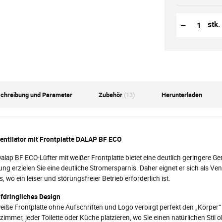
Reduzierung
Anzahl der S
−
stk.
chreibung und Parameter
Zubehör
(13)
Herunterladen
entilator mit Frontplatte DALAP BF ECO
alap BF ECO-Lüfter mit weißer Frontplatte bietet eine deutlich geringere G
ung erzielen Sie eine deutliche Stromersparnis. Daher eignet er sich als Ven
, wo ein leiser und störungsfreier Betrieb erforderlich ist.
fdringliches Design
eiße Frontplatte ohne Aufschriften und Logo verbirgt perfekt den „Körper“
immer, jeder Toilette oder Küche platzieren, wo Sie einen natürlichen Sti