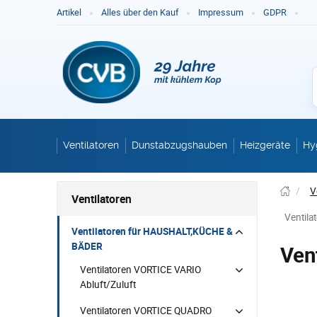
Ge
Artikel
Alles über den Kauf
Impressum
GDPR
Ventilatoren
Dunstabzugshauben
Heizgeräte
Hy
/
V
Ventilatoren
Ventil
Ventilatoren für HAUSHALT,KÜCHE &
BÄDER
Ven
Ventilatoren VORTICE VARIO
Abluft/Zuluft
Ventilatoren VORTICE QUADRO