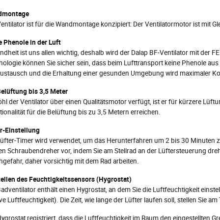
dmontage
entilator ist für die Wandmontage konzipiert: Der Ventilatormotor ist mit Gl
 Phenole in der Luft
dheit ist uns allen wichtig, deshalb wird der Dalap BF-Ventilator mit der
ologie können Sie sicher sein, dass beim Lufttransport keine Phenole aus
austausch und die Erhaltung einer gesunden Umgebung wird maximaler Kom
Belüftung bis 3,5 Meter
l der Ventilator über einen Qualitätsmotor verfügt, ist er für kürzere Lüf
ionalität für die Belüftung bis zu 3,5 Metern erreichen.
r-Einstellung
Lüfter-Timer wird verwendet, um das Herunterfahren um 2 bis 30 Minuten z
nen Schraubendreher vor, indem Sie am Stellrad an der Lüftersteuerung dr
gefahr, daher vorsichtig mit dem Rad arbeiten.
tellen des Feuchtigkeitssensors (Hygrostat)
adventilator enthält einen Hygrostat, an dem Sie die Luftfeuchtigkeit einste
ive Luftfeuchtigkeit). Die Zeit, wie lange der Lüfter laufen soll, stellen Sie a
ygrostat registriert, dass die Luftfeuchtigkeit im Raum den eingestellten Gr